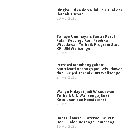
Bingkai Etika dan Nilai Spiritual dari
Ibadah Kurban
29 Mei 2026
Tahayu Unnihayah, Santri Darul
Falah Besongo Raih Predikat
Wisudawan Terbaik Program Studi
KPI UIN Walisongo
25 Mei 2026
Prestasi Membanggakan:
Santriwati Besongo Jadi Wisudawan
dan Skripsi Terbaik UIN Walisongo
24 Mei 2026
Wahyu Hidayat Jadi Wisudawan
Terbaik UIN Walisongo, Bukti
Ketulusan dan Konsistensi
23 Mei 2026
Bahtsul Masa’il Internal Ke-VI PP.
Darul Falah Besongo Semarang
16 Mei 2026