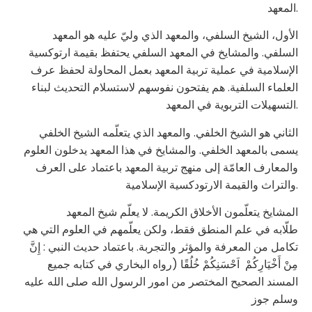
المعهد.
الأول، الشيخ السلفي، والمعهد الذي وليّ عليه هو المعهد
السلفي. والمشايخ في المعهد السلفي يحتفظ بقيمة ارتوكسية
الإسلامية في عملية تربية المعهد بعمل المحاولة لحفظ عرف
العلماء السلفية. هم يفتحون نفوسهم لاستسلام التحديث لبناء
التسهيلات التربوية في المعهد.
الثاني هو الشيخ الخلفي. والمعهد الذي يتعلّمه الشيخ الخلفي
يسمى بالمعهد الخلفي. والمشايخ في هذا المعهد يدخلون العلوم
والمعارف العامّة إلى منهج تربية المعهد باعتماد على العرف
والتراث والقيمة الارتودكسية الإسلامية.
المشايخ يتعلّمون الأخلاق الكريمة. لا يعلّم شيخ المعهد
طلّابه في علم المنطق فقط، ولكن يعلّمهم في العلوم التي هي
تكامل من المعرفة والمؤثر والتجربة. باعتماد حديث النبي : إِنَّ
مِنْ أَخْيَارِكُمْ اَحْسَنِكُمْ خُلُقًا (رواه البخاري في كتابه جميع
المسند الصحيح المختصر من امور الرسول الله صلى الله عليه
وسلم جوز