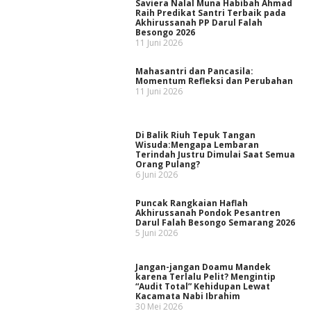
Saviera Nalal Muna Habibah Ahmad
Raih Predikat Santri Terbaik pada
Akhirussanah PP Darul Falah
Besongo 2026
11 Juni 2026
Mahasantri dan Pancasila:
Momentum Refleksi dan Perubahan
11 Juni 2026
Di Balik Riuh Tepuk Tangan
Wisuda:Mengapa Lembaran
Terindah Justru Dimulai Saat Semua
Orang Pulang?
6 Juni 2026
Puncak Rangkaian Haflah
Akhirussanah Pondok Pesantren
Darul Falah Besongo Semarang 2026
5 Juni 2026
Jangan-jangan Doamu Mandek
karena Terlalu Pelit? Mengintip
“Audit Total” Kehidupan Lewat
Kacamata Nabi Ibrahim
30 Mei 2026