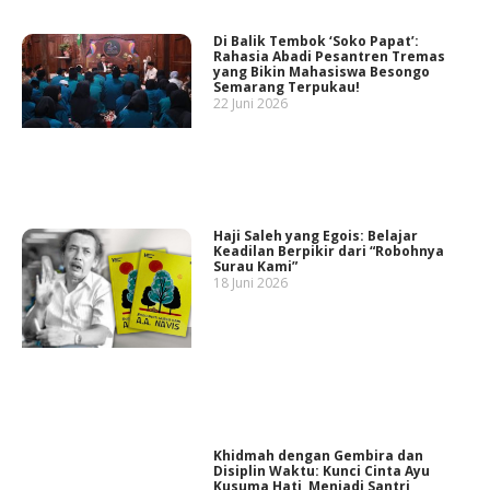
Di Balik Tembok ‘Soko Papat’:
Rahasia Abadi Pesantren Tremas
yang Bikin Mahasiswa Besongo
Semarang Terpukau!
22 Juni 2026
Haji Saleh yang Egois: Belajar
Keadilan Berpikir dari “Robohnya
Surau Kami”
18 Juni 2026
Khidmah dengan Gembira dan
Disiplin Waktu: Kunci Cinta Ayu
Kusuma Hati Menjadi Santri