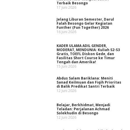
Terbaik Besongo
17 Juni 2026
Jelang Liburan Semester, Darul
Falah Besongo Gelar Kegiatan
Funther (Fun Together) 2026
16 Juni 2026
KADER ULAMA ADIL GENDER,
MODERAT, MENDUNIA: Kuliah S2-S3
Gratis, TOEFL Diskon Gede, dan
Fasilitas Short Course ke Timur
Tengah dan Amerika!
15 Juni 2026
Abdus Salam Bariklana: Meniti
Sanad Keilmuan dan Fiqih Prioritas
di Balik Predikat Santri Terbaik
12 Juni 2026
Belajar, Berkhidmat, Menjadi
Teladan: Perjalanan Achmad
Solekhudin di Besongo
12 Juni 2026