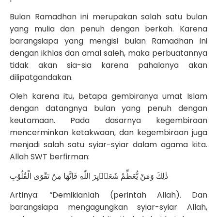
Bulan Ramadhan ini merupakan salah satu bulan
yang mulia dan penuh dengan berkah. Karena
barangsiapa yang mengisi bulan Ramadhan ini
dengan ikhlas dan amal saleh, maka perbuatannya
tidak akan sia-sia karena pahalanya akan
dilipatgandakan.
Oleh karena itu, betapa gembiranya umat Islam
dengan datangnya bulan yang penuh dengan
keutamaan. Pada dasarnya kegembiraan
mencerminkan ketakwaan, dan kegembiraan juga
menjadi salah satu syiar-syiar dalam agama kita.
Allah SWT berfirman:
ذٰلِكَ وَمَنْ يُّعَظِّمْ شَعَاۤىِٕرَ اللّٰهِ فَاِنَّهَا مِنْ تَقْوَى الْقُلُوْبِ
Artinya: “Demikianlah (perintah Allah). Dan
barangsiapa mengagungkan syiar-syiar Allah,