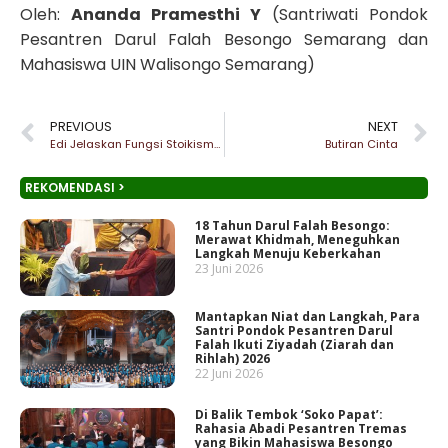
Oleh:
Ananda Pramesthi Y
(Santriwati Pondok
Pesantren Darul Falah Besongo Semarang dan
Mahasiswa UIN Walisongo Semarang)
PREVIOUS
NEXT
Edi Jelaskan Fungsi Stoikisme Sebagai Kontrol Diri
Butiran Cinta
REKOMENDASI >
18 Tahun Darul Falah Besongo:
Merawat Khidmah, Meneguhkan
Langkah Menuju Keberkahan
23 Juni 2026
Mantapkan Niat dan Langkah, Para
Santri Pondok Pesantren Darul
Falah Ikuti Ziyadah (Ziarah dan
Rihlah) 2026
22 Juni 2026
Di Balik Tembok ‘Soko Papat’:
Rahasia Abadi Pesantren Tremas
yang Bikin Mahasiswa Besongo