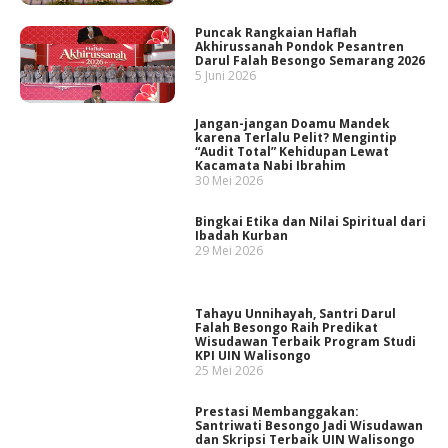
Puncak Rangkaian Haflah
Akhirussanah Pondok Pesantren
Darul Falah Besongo Semarang 2026
5 Juni 2026
Jangan-jangan Doamu Mandek
karena Terlalu Pelit? Mengintip
“Audit Total” Kehidupan Lewat
Kacamata Nabi Ibrahim
30 Mei 2026
Bingkai Etika dan Nilai Spiritual dari
Ibadah Kurban
29 Mei 2026
Tahayu Unnihayah, Santri Darul
Falah Besongo Raih Predikat
Wisudawan Terbaik Program Studi
KPI UIN Walisongo
25 Mei 2026
Prestasi Membanggakan:
Santriwati Besongo Jadi Wisudawan
dan Skripsi Terbaik UIN Walisongo