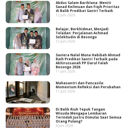
Abdus Salam Bariklana: Meniti
Sanad Keilmuan dan Fiqih Prioritas
di Balik Predikat Santri Terbaik
12 Juni 2026
Belajar, Berkhidmat, Menjadi
Teladan: Perjalanan Achmad
Solekhudin di Besongo
12 Juni 2026
Saviera Nalal Muna Habibah Ahmad
Raih Predikat Santri Terbaik pada
Akhirussanah PP Darul Falah
Besongo 2026
11 Juni 2026
Mahasantri dan Pancasila:
Momentum Refleksi dan Perubahan
11 Juni 2026
Di Balik Riuh Tepuk Tangan
Wisuda:Mengapa Lembaran
Terindah Justru Dimulai Saat Semua
Orang Pulang?
6 Juni 2026