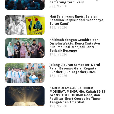
Semarang Terpukau!
22 Juni 2026
Haji Saleh yang Egois: Belajar
Keadilan Berpikir dari “Robohnya
Surau Kami”
18 Juni 2026
Khidmah dengan Gembira dan
Disiplin Waktu: Kunci Cinta Ayu
Kusuma Hati Menjadi Santri
Terbaik Besongo
17 Juni 2026
Jelang Liburan Semester, Darul
Falah Besongo Gelar Kegiatan
Funther (Fun Together) 2026
16 Juni 2026
KADER ULAMA ADIL GENDER,
MODERAT, MENDUNIA: Kuliah S2-S3
Gratis, TOEFL Diskon Gede, dan
Fasilitas Short Course ke Timur
Tengah dan Amerika!
15 Juni 2026