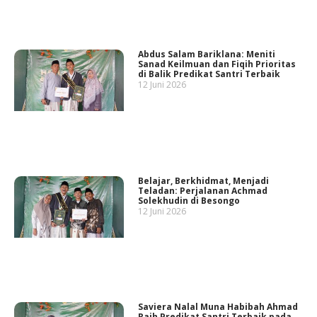
Abdus Salam Bariklana: Meniti
Sanad Keilmuan dan Fiqih Prioritas
di Balik Predikat Santri Terbaik
12 Juni 2026
Belajar, Berkhidmat, Menjadi
Teladan: Perjalanan Achmad
Solekhudin di Besongo
12 Juni 2026
Saviera Nalal Muna Habibah Ahmad
Raih Predikat Santri Terbaik pada