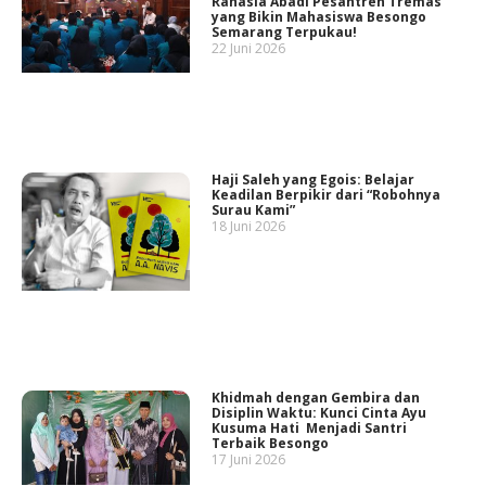
Rahasia Abadi Pesantren Tremas
yang Bikin Mahasiswa Besongo
Semarang Terpukau!
22 Juni 2026
Haji Saleh yang Egois: Belajar
Keadilan Berpikir dari “Robohnya
Surau Kami”
18 Juni 2026
Khidmah dengan Gembira dan
Disiplin Waktu: Kunci Cinta Ayu
Kusuma Hati Menjadi Santri
Terbaik Besongo
17 Juni 2026