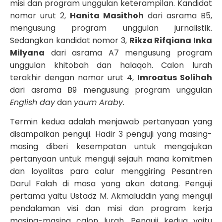
misi dan program unggulan keterampilan. Kandidat
nomor urut 2,
Hanita Masithoh
dari asrama B5,
mengusung program unggulan jurnalistik.
Sedangkan kandidat nomor 3,
Rikza Rifqiana Inka
Milyana
dari asrama A7 mengusung program
unggulan khitobah dan halaqoh. Calon lurah
terakhir dengan nomor urut 4,
Imroatus Solihah
dari asrama B9 mengusung program unggulan
English day
dan
yaum Araby
.
Termin kedua adalah menjawab pertanyaan yang
disampaikan penguji. Hadir 3 penguji yang masing-
masing diberi kesempatan untuk mengajukan
pertanyaan untuk menguji sejauh mana komitmen
dan loyalitas para calur menggiring Pesantren
Darul Falah di masa yang akan datang. Penguji
pertama yaitu Ustadz M. Akmaluddin yang menguji
pendalaman visi dan misi dan program kerja
masing-masing calon lurah. Penguji kedua yaitu