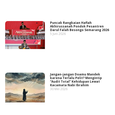
Puncak Rangkaian Haflah
Akhirussanah Pondok Pesantren
Darul Falah Besongo Semarang 2026
5 Juni 2026
Jangan-jangan Doamu Mandek
karena Terlalu Pelit? Mengintip
“Audit Total” Kehidupan Lewat
Kacamata Nabi Ibrahim
30 Mei 2026