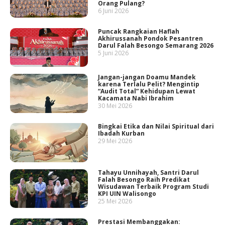
Orang Pulang?
6 Juni 2026
Puncak Rangkaian Haflah
Akhirussanah Pondok Pesantren
Darul Falah Besongo Semarang 2026
5 Juni 2026
Jangan-jangan Doamu Mandek
karena Terlalu Pelit? Mengintip
“Audit Total” Kehidupan Lewat
Kacamata Nabi Ibrahim
30 Mei 2026
Bingkai Etika dan Nilai Spiritual dari
Ibadah Kurban
29 Mei 2026
Tahayu Unnihayah, Santri Darul
Falah Besongo Raih Predikat
Wisudawan Terbaik Program Studi
KPI UIN Walisongo
25 Mei 2026
Prestasi Membanggakan: