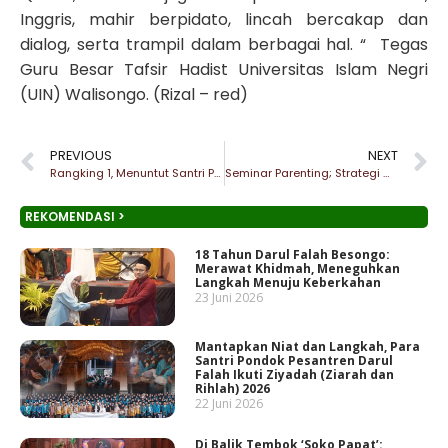
Inggris, mahir berpidato, lincah bercakap dan
dialog, serta trampil dalam berbagai hal. “ Tegas
Guru Besar Tafsir Hadist Universitas Islam Negri
(UIN) Walisongo. (Rizal – red)
PREVIOUS
NEXT
Rangking 1, Menuntut Santri Peka terhadap Lingkungan
Seminar Parenting; Strategi Mengenal Karakter Anak
REKOMENDASI >
18 Tahun Darul Falah Besongo:
Merawat Khidmah, Meneguhkan
Langkah Menuju Keberkahan
23 Juni 2026
Mantapkan Niat dan Langkah, Para
Santri Pondok Pesantren Darul
Falah Ikuti Ziyadah (Ziarah dan
Rihlah) 2026
22 Juni 2026
Di Balik Tembok ‘Soko Papat’: