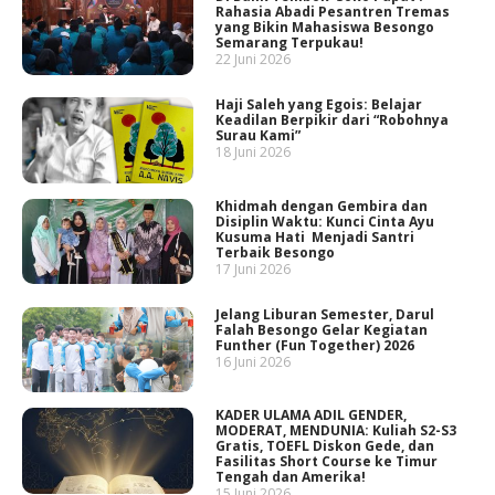
Rahasia Abadi Pesantren Tremas
yang Bikin Mahasiswa Besongo
Semarang Terpukau!
22 Juni 2026
Haji Saleh yang Egois: Belajar
Keadilan Berpikir dari “Robohnya
Surau Kami”
18 Juni 2026
Khidmah dengan Gembira dan
Disiplin Waktu: Kunci Cinta Ayu
Kusuma Hati Menjadi Santri
Terbaik Besongo
17 Juni 2026
Jelang Liburan Semester, Darul
Falah Besongo Gelar Kegiatan
Funther (Fun Together) 2026
16 Juni 2026
KADER ULAMA ADIL GENDER,
MODERAT, MENDUNIA: Kuliah S2-S3
Gratis, TOEFL Diskon Gede, dan
Fasilitas Short Course ke Timur
Tengah dan Amerika!
15 Juni 2026