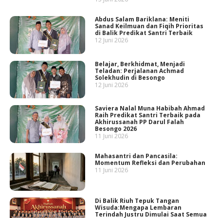
Abdus Salam Bariklana: Meniti
Sanad Keilmuan dan Fiqih Prioritas
di Balik Predikat Santri Terbaik
12 Juni 2026
Belajar, Berkhidmat, Menjadi
Teladan: Perjalanan Achmad
Solekhudin di Besongo
12 Juni 2026
Saviera Nalal Muna Habibah Ahmad
Raih Predikat Santri Terbaik pada
Akhirussanah PP Darul Falah
Besongo 2026
11 Juni 2026
Mahasantri dan Pancasila:
Momentum Refleksi dan Perubahan
11 Juni 2026
Di Balik Riuh Tepuk Tangan
Wisuda:Mengapa Lembaran
Terindah Justru Dimulai Saat Semua