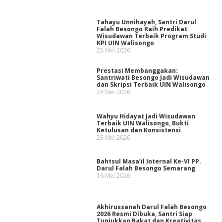
Tahayu Unnihayah, Santri Darul
Falah Besongo Raih Predikat
Wisudawan Terbaik Program Studi
KPI UIN Walisongo
25 Mei 2026
Prestasi Membanggakan:
Santriwati Besongo Jadi Wisudawan
dan Skripsi Terbaik UIN Walisongo
24 Mei 2026
Wahyu Hidayat Jadi Wisudawan
Terbaik UIN Walisongo, Bukti
Ketulusan dan Konsistensi
23 Mei 2026
Bahtsul Masa’il Internal Ke-VI PP.
Darul Falah Besongo Semarang
16 Mei 2026
Akhirussanah Darul Falah Besongo
2026 Resmi Dibuka, Santri Siap
Tunjukkan Bakat dan Kreativitas