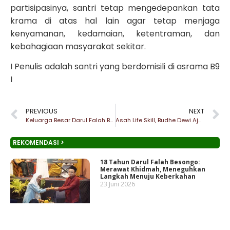
partisipasinya, santri tetap mengedepankan tata
krama di atas hal lain agar tetap menjaga
kenyamanan, kedamaian, ketentraman, dan
kebahagiaan masyarakat sekitar.
I Penulis adalah santri yang berdomisili di asrama B9
I
PREVIOUS
NEXT
Keluarga Besar Darul Falah Besongo Galang Dana untuk Palu dan Donggala
Asah Life Skill, Budhe Dewi Ajarkan Santri Membuat Kue Jubika
REKOMENDASI >
18 Tahun Darul Falah Besongo:
Merawat Khidmah, Meneguhkan
Langkah Menuju Keberkahan
23 Juni 2026