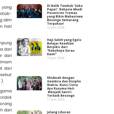
Di Balik Tembok ‘Soko
n yang
Papat’: Rahasia Abadi
Pesantren Tremas
kitab-
yang Bikin Mahasiswa
g alim
Besongo Semarang
Terpukau!
m hati
22 Juni 2026
Haji Saleh yang Egois:
ampung
Belajar Keadilan
Berpikir dari
a dari
“Robohnya Surau
Kami”
r dari
18 Juni 2026
. Imam
t dari
isebut
Khidmah dengan
).
Gembira dan Disiplin
Waktu: Kunci Cinta
Ayu Kusuma Hati
 agama
Menjadi Santri
Terbaik Besongo
pondok
17 Juni 2026
-orang
h dari
Jelang Liburan