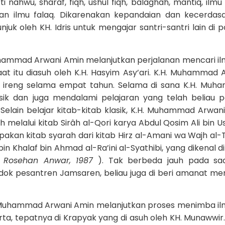
i nahwu, sharaf, fiqh, ushul fiqh, balaghah, mantiq, ilmu 
f dan ilmu falaq. Dikarenakan kepandaian dan kecerdas
uk oleh KH. Idris untuk mengajar santri-santri lain di 
uhammad Arwani Amin melanjutkan perjalanan mencari i
at itu diasuh oleh K.H. Hasyim Asy’ari. K.H. Muhammad 
u ireng selama empat tahun. Selama di sana K.H. Mu
sik dan juga mendalami pelajaran yang telah beliau pe
elain belajar kitab-kitab klasik, K.H. Muhammad Arwan
h melalui kitab Sirâh al-Qori karya Abdul Qosim Ali bin 
akan kitab syarah dari kitab Hirz al-Amani wa Wajh al-
Khalaf bin Ahmad al-Ra’ini al-Syathibi, yang dikenal di
(
Rosehan Anwar, 1987
). Tak berbeda jauh pada saa
k pesantren Jamsaren, beliau juga di beri amanat me
H. Muhammad Arwani Amin melanjutkan proses menimba i
ta, tepatnya di Krapyak yang di asuh oleh KH. Munawwir.