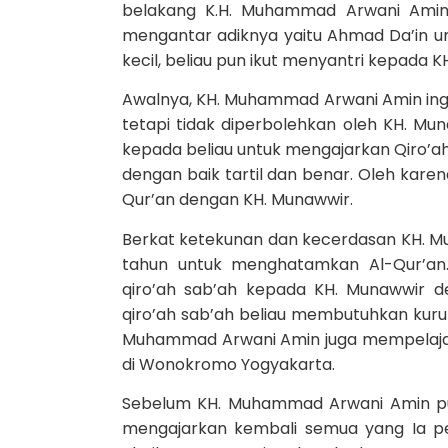
belakang K.H. Muhammad Arwani Amin 
mengantar adiknya yaitu Ahmad Da’in unt
kecil, beliau pun ikut menyantri kepada K
Awalnya, KH. Muhammad Arwani Amin ingi
tetapi tidak diperbolehkan oleh KH. Mu
kepada beliau untuk mengajarkan Qiro’ah
dengan baik tartil dan benar. Oleh kar
Qur’an dengan KH. Munawwir.
Berkat ketekunan dan kecerdasan KH. 
tahun untuk menghatamkan Al-Qur’an. 
qiro’ah sab’ah kepada KH. Munawwir 
qiro’ah sab’ah beliau membutuhkan kurun
Muhammad Arwani Amin juga mempelajari 
di Wonokromo Yogyakarta.
Sebelum KH. Muhammad Arwani Amin pul
mengajarkan kembali semua yang Ia pela