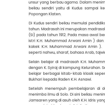
unsur yang berbau agama. Dalam menimba 
beliau sendiri yaitu di Kudus sampai 
Popongan Klaten.
Di Kudus sendiri beliau memulai pendidi
tahun. Madrasah ini merupakan madrasah 
(SI) pada tahun 1912. Pada masa awal ber
istri K.H. Muhammad Arwani Amin ) dan
kakek K.H. Muhammad Arwani Amin ). Di 
seperti nahwu, sharaf, bahasa Arab, tajwid,
Selain belajar di madrasah K.H. Muha
dengan K. Syiraj di kampung Kelurahan. S
belajar berbagai kitab-kitab klasik seper
Bukhari kepada Raden K.H. Asnawi.
Setelah menempuh pembelajaran di d
menimba ilmu di Solo. Di sini beliau m
Jamsaren yang di asuh oleh K.H. Idris ya