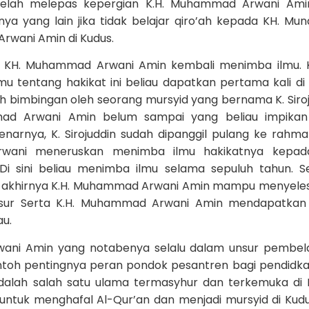
telah melepas kepergian K.H. Muhammad Arwani Amin
 yang lain jika tidak belajar qiro’ah kepada KH. Mun
rwani Amin di Kudus.
ta KH. Muhammad Arwani Amin kembali menimba ilmu. Ka
mu tentang hakikat ini beliau dapatkan pertama kali di
ah bimbingan oleh seorang mursyid yang bernama K. Siroj
d Arwani Amin belum sampai yang beliau impikan 
narnya, K. Sirojuddin sudah dipanggil pulang ke rahmat
rwani meneruskan menimba ilmu hakikatnya kepada
 sini beliau menimba ilmu selama sepuluh tahun. S
 akhirnya K.H. Muhammad Arwani Amin mampu menyele
ansur Serta K.H. Muhammad Arwani Amin mendapatkan
au.
ani Amin yang notabenya selalu dalam unsur pembel
ntoh pentingnya peran pondok pesantren bagi pendidk
adalah salah satu ulama termasyhur dan terkemuka di 
 untuk menghafal Al-Qur’an dan menjadi mursyid di Kudus