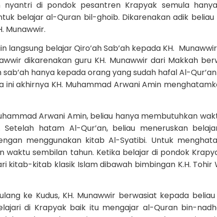
nyantri di pondok pesantren Krapyak semula hanya 
uk belajar al-Quran bil-ghoib. Dikarenakan adik beliau
H. Munawwir.
n langsung belajar Qiro’ah Sab’ah kepada KH. Munawwir
nawwir dikarenakan guru KH. Munawwir dari Makkah ber
 sab’ah hanya kepada orang yang sudah hafal Al-Qur’an 
ena ini akhirnya KH. Muhammad Arwani Amin menghatamk
Muhammad Arwani Amin, beliau hanya membutuhkan wak
Setelah hatam Al-Qur’an, beliau meneruskan belaja
dengan menggunakan kitab Al-Syatibi. Untuk mengha
 waktu sembilan tahun. Ketika belajar di pondok Krapya
kitab-kitab klasik Islam dibawah bimbingan K.H. Tohir 
ang ke Kudus, KH. Munawwir berwasiat kepada beliau
jari di Krapyak baik itu mengajar al-Quran bin-nadho