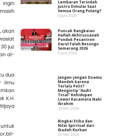
Lembaran Terindah
ingin
Justru Dimulai Saat
 masih
Semua Orang Pulang?
6 Juni 2026
, akan
Puncak Rangkaian
Haflah Akhirussanah
wasiat
Pondok Pesantren
Darul Falah Besongo
30 juz
Semarang 2026
5 Juni 2026
an al-
tu dua
Jangan-jangan Doamu
r ilmu
Mandek karena
Terlalu Pelit?
tamkan
Mengintip “Audit
Total” Kehidupan
k K.H.
Lewat Kacamata Nabi
Ibrahim
Wijaya
30 Mei 2026
Bingkai Etika dan
 untuk
Nilai Spiritual dari
Ibadah Kurban
r,bil-
29 Mei 2026