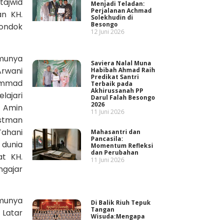
tajwid
Menjadi Teladan:
Perjalanan Achmad
an KH.
Solekhudin di
Besongo
pondok
12 Juni 2026
lmunya
Saviera Nalal Muna
Arwani
Habibah Ahmad Raih
Predikat Santri
hammad
Terbaik pada
Akhirussanah PP
lajari
Darul Falah Besongo
2026
i Amin
11 Juni 2026
Ustman
Tahani
Mahasantri dan
Pancasila:
 dunia
Momentum Refleksi
dan Perubahan
t KH.
11 Juni 2026
ngajar
lmunya
Di Balik Riuh Tepuk
Tangan
 Latar
Wisuda:Mengapa