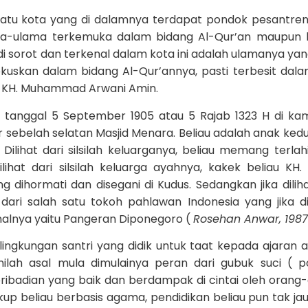
 satu kota yang di dalamnya terdapat pondok pesantre
ama-ulama terkemuka dalam bidang Al-Qur’an maupun 
 di sorot dan terkenal dalam kota ini adalah ulamanya yan
uskan dalam bidang Al-Qur’annya, pasti terbesit dala
 KH. Muhammad Arwani Amin.
 tanggal 5 September 1905 atau 5 Rajab 1323 H di k
r sebelah selatan Masjid Menara. Beliau adalah anak kedu
ilihat dari silsilah keluarganya, beliau memang terlahi
ihat dari silsilah keluarga ayahnya, kakek beliau KH
dihormati dan disegani di Kudus. Sedangkan jika diliha
n dari salah satu tokoh pahlawan Indonesia yang jika d
alnya yaitu Pangeran Diponegoro (
Rosehan Anwar, 1987
 lingkungan santri yang didik untuk taat kepada ajaran
ilah asal mula dimulainya peran dari gubuk suci ( 
pribadian yang baik dan berdampak di cintai oleh orang
kup beliau berbasis agama, pendidikan beliau pun tak jau