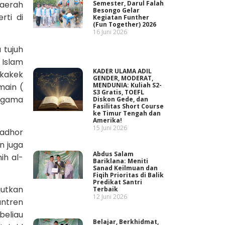
daerah
Semester, Darul Falah
Besongo Gelar
rti di
Kegiatan Funther
(Fun Together) 2026
16 Juni 2026
 tujuh
 Islam
KADER ULAMA ADIL
 kakek
GENDER, MODERAT,
MENDUNIA: Kuliah S2-
main (
S3 Gratis, TOEFL
 agama
Diskon Gede, dan
Fasilitas Short Course
ke Timur Tengah dan
Amerika!
15 Juni 2026
nadhor
n juga
Abdus Salam
ih al-
Bariklana: Meniti
Sanad Keilmuan dan
Fiqih Prioritas di Balik
Predikat Santri
utkan
Terbaik
12 Juni 2026
antren
beliau
Belajar, Berkhidmat,