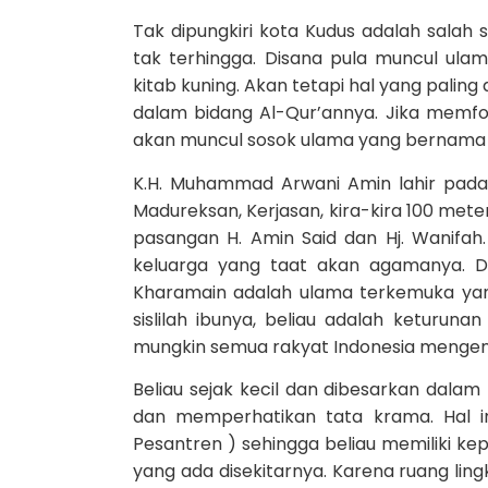
Tak dipungkiri kota Kudus adalah salah
tak terhingga. Disana pula muncul ul
kitab kuning. Akan tetapi hal yang paling
dalam bidang Al-Qur’annya. Jika memfok
akan muncul sosok ulama yang bernama
K.H. Muhammad Arwani Amin lahir pada
Madureksan, Kerjasan, kira-kira 100 mete
pasangan H. Amin Said dan Hj. Wanifah. D
keluarga yang taat akan agamanya. Dil
Kharamain adalah ulama terkemuka yang 
sislilah ibunya, beliau adalah keturuna
mungkin semua rakyat Indonesia mengen
Beliau sejak kecil dan dibesarkan dalam
dan memperhatikan tata krama. Hal in
Pesantren ) sehingga beliau memiliki ke
yang ada disekitarnya. Karena ruang ling