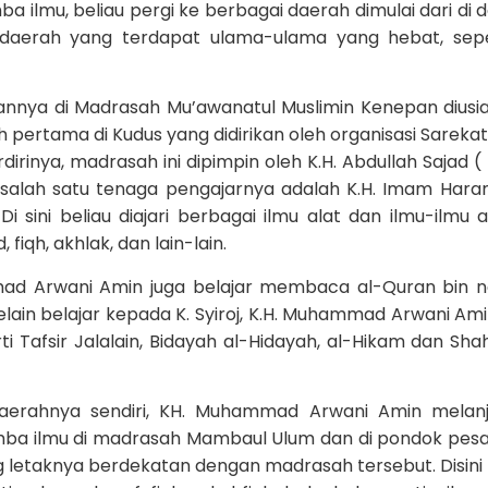
ilmu, beliau pergi ke berbagai daerah dimulai dari di 
kedaerah yang terdapat ulama-ulama yang hebat, sepe
kannya di Madrasah Mu’awanatul Muslimin Kenepan diusia
pertama di Kudus yang didirikan oleh organisasi Sarekat
dirinya, madrasah ini dipimpin oleh K.H. Abdullah Sajad (
 salah satu tenaga pengajarnya adalah K.H. Imam Hara
sini beliau diajari berbagai ilmu alat dan ilmu-ilmu
 fiqh, akhlak, dan lain-lain.
mmad Arwani Amin juga belajar membaca al-Quran bin 
elain belajar kepada K. Syiroj, K.H. Muhammad Arwani Ami
ti Tafsir Jalalain, Bidayah al-Hidayah, al-Hikam dan Shah
aerahnya sendiri, KH. Muhammad Arwani Amin melanj
enimba ilmu di madrasah Mambaul Ulum dan di pondok pes
ng letaknya berdekatan dengan madrasah tersebut. Disini 