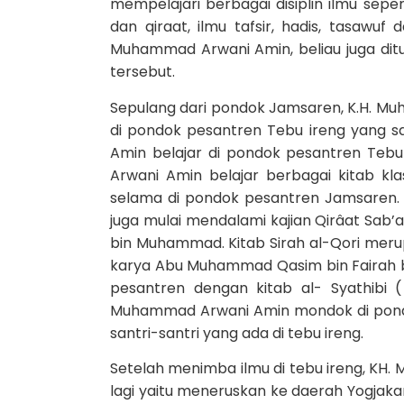
mempelajari berbagai disiplin ilmu sepert
dan qiraat, ilmu tafsir, hadis, tasawu
Muhammad Arwani Amin, beliau juga ditunj
tersebut.
Sepulang dari pondok Jamsaren, K.H. M
di pondok pesantren Tebu ireng yang sa
Amin belajar di pondok pesantren Teb
Arwani Amin belajar berbagai kitab kla
selama di pondok pesantren Jamsaren. S
juga mulai mendalami kajian Qirâat Sab’a
bin Muhammad. Kitab Sirah al-Qori merup
karya Abu Muhammad Qasim bin Fairah bin 
pesantren dengan kitab al- Syathibi 
Muhammad Arwani Amin mondok di pondo
santri-santri yang ada di tebu ireng.
Setelah menimba ilmu di tebu ireng, K
lagi yaitu meneruskan ke daerah Yogjakar