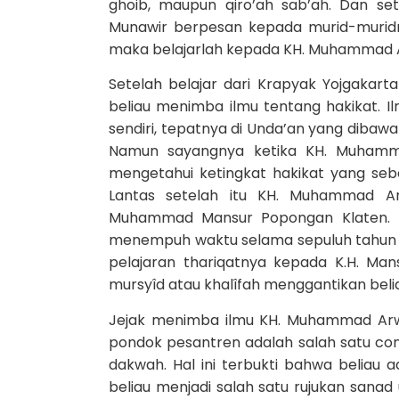
ghoib, maupun qiro’ah sab’ah. Dan se
Munawir berpesan kepada murid-muridnya
maka belajarlah kepada KH. Muhammad A
Setelah belajar dari Krapyak Yojgakar
beliau menimba ilmu tentang hakikat. Il
sendiri, tepatnya di Unda’an yang dibaw
Namun sayangnya ketika KH. Muhamma
mengetahui ketingkat hakikat yang sebe
Lantas setelah itu KH. Muhammad A
Muhammad Mansur Popongan Klaten. Di
menempuh waktu selama sepuluh tahun
pelajaran thariqatnya kepada K.H. M
mursyîd atau khalîfah menggantikan beli
Jejak menimba ilmu KH. Muhammad Arw
pondok pesantren adalah salah satu co
dakwah. Hal ini terbukti bahwa beliau 
beliau menjadi salah satu rujukan sanad