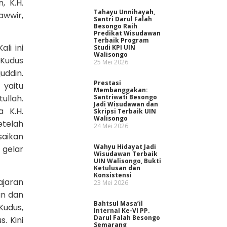
, K.H.
Tahayu Unnihayah,
awwir,
Santri Darul Falah
Besongo Raih
Predikat Wisudawan
Terbaik Program
li ini
Studi KPI UIN
Walisongo
 Kudus
25 Mei 2026
uddin.
Prestasi
yaitu
Membanggakan:
Santriwati Besongo
ullah.
Jadi Wisudawan dan
 K.H.
Skripsi Terbaik UIN
Walisongo
etelah
24 Mei 2026
saikan
Wahyu Hidayat Jadi
 gelar
Wisudawan Terbaik
UIN Walisongo, Bukti
Ketulusan dan
Konsistensi
ajaran
23 Mei 2026
an dan
Bahtsul Masa’il
Kudus,
Internal Ke-VI PP.
Darul Falah Besongo
. Kini
Semarang