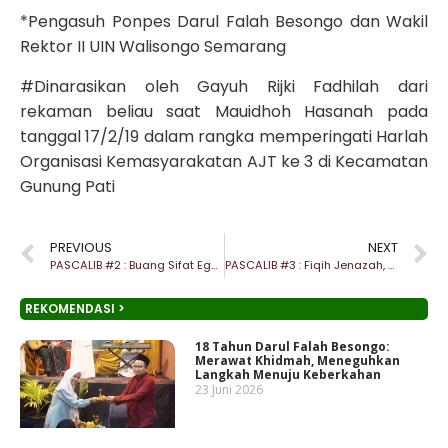
*Pengasuh Ponpes Darul Falah Besongo dan Wakil
Rektor II UIN Walisongo Semarang
#Dinarasikan oleh Gayuh Rijki Fadhilah dari
rekaman beliau saat Mauidhoh Hasanah pada
tanggal 17/2/19 dalam rangka memperingati Harlah
Organisasi Kemasyarakatan AJT ke 3 di Kecamatan
Gunung Pati
PREVIOUS
NEXT
PASCALIB #2 : Buang Sifat Egois, Bangun Solidaritas yang Harmonis
PASCALIB #3 : Fiqih Jenazah, Belajar Mengingat Kematian
REKOMENDASI >
18 Tahun Darul Falah Besongo:
Merawat Khidmah, Meneguhkan
Langkah Menuju Keberkahan
23 Juni 2026