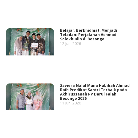
Belajar, Berkhidmat, Menjadi
Teladan: Perjalanan Achmad
Solekhudin di Besongo
12 Juni 2026
Saviera Nalal Muna Habibah Ahmad
Raih Predikat Santri Terbaik pada
Akhirussanah PP Darul Falah
Besongo 2026
11 Juni 2026