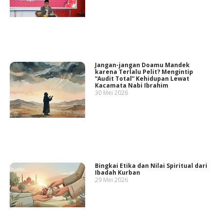
Jangan-jangan Doamu Mandek
karena Terlalu Pelit? Mengintip
“Audit Total” Kehidupan Lewat
Kacamata Nabi Ibrahim
30 Mei 2026
Bingkai Etika dan Nilai Spiritual dari
Ibadah Kurban
29 Mei 2026