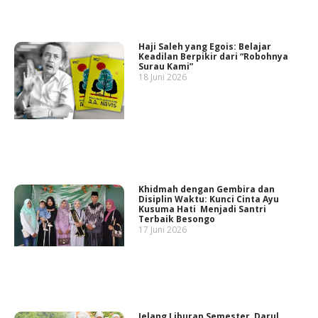
Haji Saleh yang Egois: Belajar
Keadilan Berpikir dari “Robohnya
Surau Kami”
18 Juni 2026
Khidmah dengan Gembira dan
Disiplin Waktu: Kunci Cinta Ayu
Kusuma Hati Menjadi Santri
Terbaik Besongo
17 Juni 2026
Jelang Liburan Semester, Darul