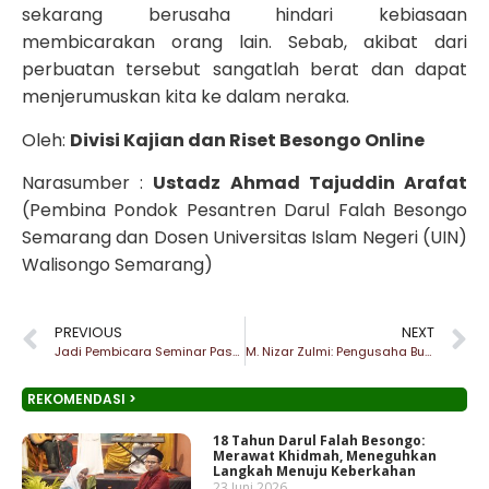
sekarang berusaha hindari kebiasaan
membicarakan orang lain. Sebab, akibat dari
perbuatan tersebut sangatlah berat dan dapat
menjerumuskan kita ke dalam neraka.
Oleh:
Divisi Kajian dan Riset Besongo Online
Narasumber :
Ustadz Ahmad Tajuddin Arafat
(Pembina Pondok Pesantren Darul Falah Besongo
Semarang dan Dosen Universitas Islam Negeri (UIN)
Walisongo Semarang)
PREVIOUS
NEXT
Jadi Pembicara Seminar Pascalib, Syafiq Yunensa Beberkan Beberapa Tips Menulis untuk Santri Besongo
M. Nizar Zulmi: Pengusaha Bukan Sekadar Mencari Kekayaan
REKOMENDASI >
18 Tahun Darul Falah Besongo:
Merawat Khidmah, Meneguhkan
Langkah Menuju Keberkahan
23 Juni 2026