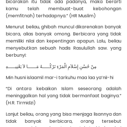
bicarakan itu tidak ada padanya, maka berarti
kamu telah membuat-buat kebohongan
(memfitnah) terhadapnya.” (HR Muslim)
Menurut beliau, ghibah muncul dikarenakan banyak
bicara, alias banyak omong. Berbicara yang tidak
memiliki nilai dan kepentingan apapun. Lalu, beliau
menyebutkan sebuah hadis Rasulullah saw. yang
berbunyi:
مِنْ حُسْنِ إِسْلاَمِ الْمَرْءِ تَرْكُـــــهُ مَــــــا لاَ يَعْنِيـــــهِ
Min husni islaamil mar-i tarkuhu maa laa ya’nii-hi
“Di antara kebaikan Islam seseorang adalah
meninggalkan hal yang tidak bermanfaat baginya.”
(H.R. Tirmidzi)
Lanjut beliau, orang yang bisa menjaga lisannya dan
tidak banyak berbicara, orang tersebut