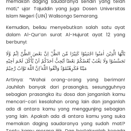
memakan daging saudaranya sendiri yang telah
mati,” ujar Tajuddin yang juga Dosen Universitas
Islam Negeri (UIN) Walisongo Semarang.
Kemudian, beliau menyebutkan salah satu ayat
dalam Al-Qur’an surat Al-Hujurat ayat 12 yang
berbunyi:
يٰٓاَيُّهَا الَّذِيْنَ اٰمَنُوا اجْتَنِبُوْا كَثِيْرًا مِّنَ الظَّنِّۖ اِنَّ بَعْضَ الظَّنِّ اِثْمٌ وَّلَا
تَجَسَّسُوْا وَلَا يَغْتَبْ بَّعْضُكُمْ بَعْضًاۗ اَيُحِبُّ اَحَدُكُمْ اَنْ يَّأْكُلَ لَحْمَ اَخِيْهِ
مَيْتًا فَكَرِهْتُمُوْهُۗ وَاتَّقُوا اللّٰهَ ۗاِنَّ اللّٰهَ تَوَّابٌ رَّحِيْمٌ
Artinya: “Wahai orang-orang yang beriman!
Jauhilah banyak dari prasangka, sesungguhnya
sebagian prasangka itu dosa dan janganlah kamu
mencari-cari kesalahan orang lain dan janganlah
ada di antara kamu yang menggunjing sebagian
yang lain. Apakah ada di antara kamu yang suka
memakan daging saudaranya yang sudah mati?
Tentu kamu merasa jijik. Dan bertakwalah kepada