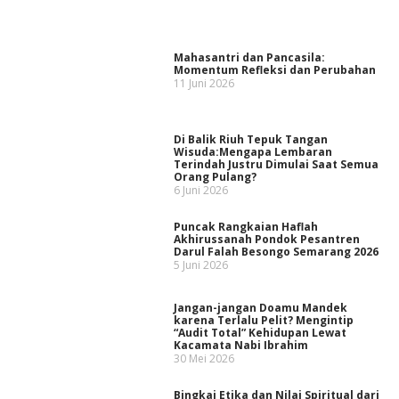
Mahasantri dan Pancasila:
Momentum Refleksi dan Perubahan
11 Juni 2026
Di Balik Riuh Tepuk Tangan
Wisuda:Mengapa Lembaran
Terindah Justru Dimulai Saat Semua
Orang Pulang?
6 Juni 2026
Puncak Rangkaian Haflah
Akhirussanah Pondok Pesantren
Darul Falah Besongo Semarang 2026
5 Juni 2026
Jangan-jangan Doamu Mandek
karena Terlalu Pelit? Mengintip
“Audit Total” Kehidupan Lewat
Kacamata Nabi Ibrahim
30 Mei 2026
Bingkai Etika dan Nilai Spiritual dari