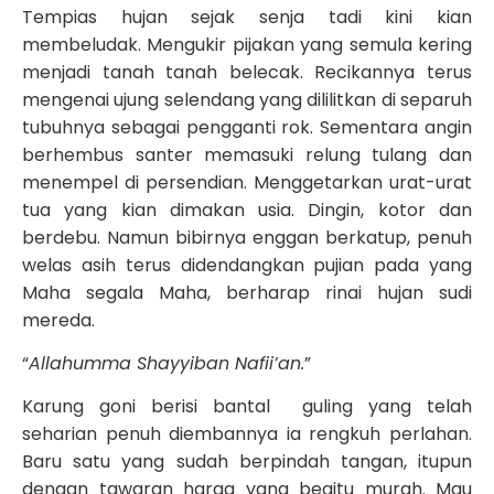
Tempias hujan sejak senja tadi kini kian
membeludak. Mengukir pijakan yang semula kering
menjadi tanah tanah belecak. Recikannya terus
mengenai ujung selendang yang dililitkan di separuh
tubuhnya sebagai pengganti rok. Sementara angin
berhembus santer memasuki relung tulang dan
menempel di persendian. Menggetarkan urat-urat
tua yang kian dimakan usia. Dingin, kotor dan
berdebu. Namun bibirnya enggan berkatup, penuh
welas asih terus didendangkan pujian pada yang
Maha segala Maha, berharap rinai hujan sudi
mereda.
“
Allahumma Shayyiban Nafii’an.
”
Karung goni berisi bantal guling yang telah
seharian penuh diembannya ia rengkuh perlahan.
Baru satu yang sudah berpindah tangan, itupun
dengan tawaran harga yang begitu murah. Mau