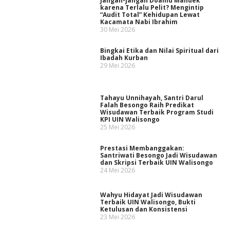
Jangan-jangan Doamu Mandek
karena Terlalu Pelit? Mengintip
“Audit Total” Kehidupan Lewat
Kacamata Nabi Ibrahim
30 Mei 2026
Bingkai Etika dan Nilai Spiritual dari
Ibadah Kurban
29 Mei 2026
Tahayu Unnihayah, Santri Darul
Falah Besongo Raih Predikat
Wisudawan Terbaik Program Studi
KPI UIN Walisongo
25 Mei 2026
Prestasi Membanggakan:
Santriwati Besongo Jadi Wisudawan
dan Skripsi Terbaik UIN Walisongo
24 Mei 2026
Wahyu Hidayat Jadi Wisudawan
Terbaik UIN Walisongo, Bukti
Ketulusan dan Konsistensi
23 Mei 2026