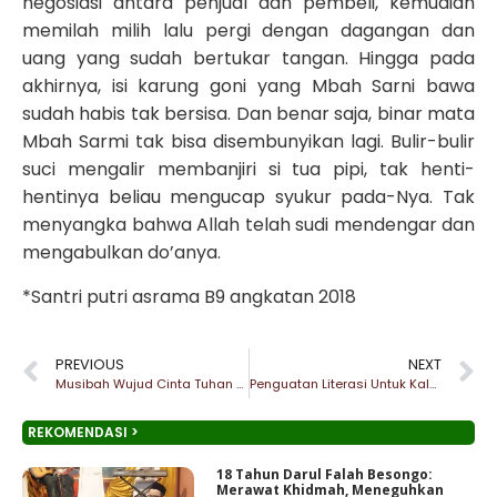
negosiasi antara penjual dan pembeli, kemudian
memilah milih lalu pergi dengan dagangan dan
uang yang sudah bertukar tangan. Hingga pada
akhirnya, isi karung goni yang Mbah Sarni bawa
sudah habis tak bersisa. Dan benar saja, binar mata
Mbah Sarmi tak bisa disembunyikan lagi. Bulir-bulir
suci mengalir membanjiri si tua pipi, tak henti-
hentinya beliau mengucap syukur pada-Nya. Tak
menyangka bahwa Allah telah sudi mendengar dan
mengabulkan do’anya.
*Santri putri asrama B9 angkatan 2018
PREVIOUS
NEXT
Musibah Wujud Cinta Tuhan kepada Hamba-Nya
Penguatan Literasi Untuk Kalangan Santri Study Kasus Ponpes Darul Falah Be-Songo
REKOMENDASI >
18 Tahun Darul Falah Besongo:
Merawat Khidmah, Meneguhkan