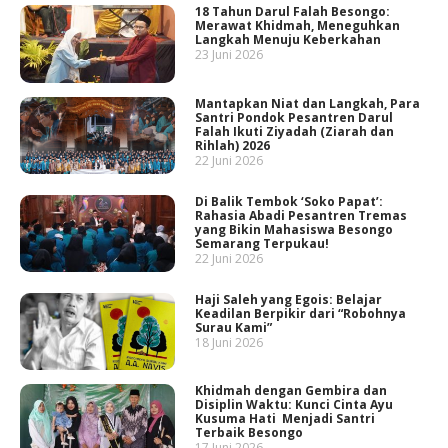
18 Tahun Darul Falah Besongo:
Merawat Khidmah, Meneguhkan
Langkah Menuju Keberkahan
23 Juni 2026
Mantapkan Niat dan Langkah, Para
Santri Pondok Pesantren Darul
Falah Ikuti Ziyadah (Ziarah dan
Rihlah) 2026
22 Juni 2026
Di Balik Tembok ‘Soko Papat’:
Rahasia Abadi Pesantren Tremas
yang Bikin Mahasiswa Besongo
Semarang Terpukau!
22 Juni 2026
Haji Saleh yang Egois: Belajar
Keadilan Berpikir dari “Robohnya
Surau Kami”
18 Juni 2026
Khidmah dengan Gembira dan
Disiplin Waktu: Kunci Cinta Ayu
Kusuma Hati Menjadi Santri
Terbaik Besongo
17 Juni 2026