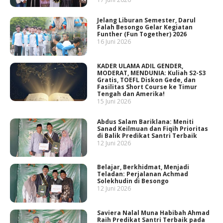
Jelang Liburan Semester, Darul
Falah Besongo Gelar Kegiatan
Funther (Fun Together) 2026
16 Juni 2026
KADER ULAMA ADIL GENDER,
MODERAT, MENDUNIA: Kuliah S2-S3
Gratis, TOEFL Diskon Gede, dan
Fasilitas Short Course ke Timur
Tengah dan Amerika!
15 Juni 2026
Abdus Salam Bariklana: Meniti
Sanad Keilmuan dan Fiqih Prioritas
di Balik Predikat Santri Terbaik
12 Juni 2026
Belajar, Berkhidmat, Menjadi
Teladan: Perjalanan Achmad
Solekhudin di Besongo
12 Juni 2026
Saviera Nalal Muna Habibah Ahmad
Raih Predikat Santri Terbaik pada