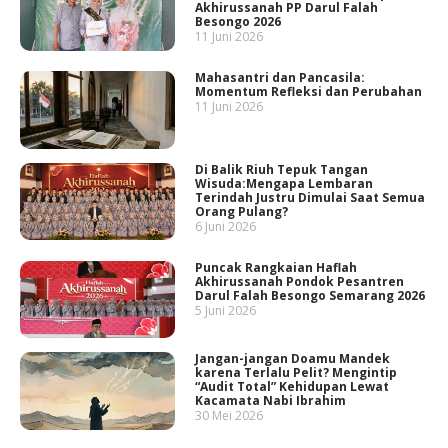
Akhirussanah PP Darul Falah
Besongo 2026
11 Juni 2026
Mahasantri dan Pancasila:
Momentum Refleksi dan Perubahan
11 Juni 2026
Di Balik Riuh Tepuk Tangan
Wisuda:Mengapa Lembaran
Terindah Justru Dimulai Saat Semua
Orang Pulang?
6 Juni 2026
Puncak Rangkaian Haflah
Akhirussanah Pondok Pesantren
Darul Falah Besongo Semarang 2026
5 Juni 2026
Jangan-jangan Doamu Mandek
karena Terlalu Pelit? Mengintip
“Audit Total” Kehidupan Lewat
Kacamata Nabi Ibrahim
30 Mei 2026