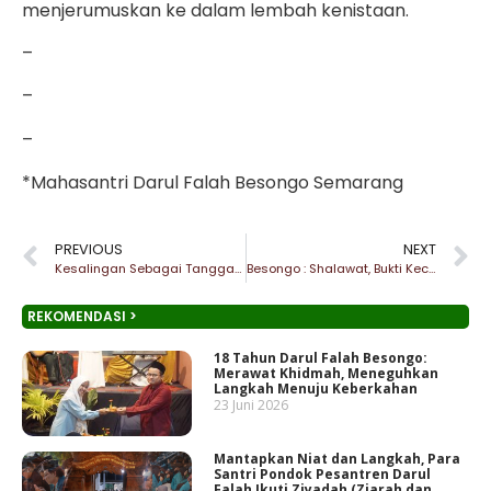
menjerumuskan ke dalam lembah kenistaan.
–
–
–
*Mahasantri Darul Falah Besongo Semarang
PREVIOUS
NEXT
Kesalingan Sebagai Tangga Menuju Keharmonisan
Besongo : Shalawat, Bukti Kecintaan Kepada Rasulullah SAW
REKOMENDASI >
18 Tahun Darul Falah Besongo:
Merawat Khidmah, Meneguhkan
Langkah Menuju Keberkahan
23 Juni 2026
Mantapkan Niat dan Langkah, Para
Santri Pondok Pesantren Darul
Falah Ikuti Ziyadah (Ziarah dan