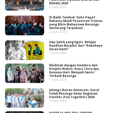
Rihlah) 2026
22 Juni 2026
Di Balik Tembok ‘Soko Papat’:
Rahasia Abadi Pesantren Tremas
yang Bikin Mahasiswa Besongo
Semarang Terpukau!
22 Juni 2026
Haji Saleh yang Egois: Belajar
Keadilan Berpikir dari “Robohnya
Surau Kami”
18 Juni 2026
Khidmah dengan Gembira dan
Disiplin Waktu: Kunci Cinta Ayu
Kusuma Hati Menjadi Santri
Terbaik Besongo
17 Juni 2026
Jelang Liburan Semester, Darul
Falah Besongo Gelar Kegiatan
Funther (Fun Together) 2026
16 Juni 2026
KADER ULAMA ADIL GENDER,