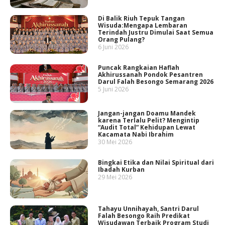
Di Balik Riuh Tepuk Tangan
Wisuda:Mengapa Lembaran
Terindah Justru Dimulai Saat Semua
Orang Pulang?
6 Juni 2026
Puncak Rangkaian Haflah
Akhirussanah Pondok Pesantren
Darul Falah Besongo Semarang 2026
5 Juni 2026
Jangan-jangan Doamu Mandek
karena Terlalu Pelit? Mengintip
“Audit Total” Kehidupan Lewat
Kacamata Nabi Ibrahim
30 Mei 2026
Bingkai Etika dan Nilai Spiritual dari
Ibadah Kurban
29 Mei 2026
Tahayu Unnihayah, Santri Darul
Falah Besongo Raih Predikat
Wisudawan Terbaik Program Studi