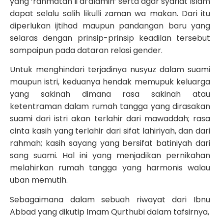
yang ‘rahmatan li al’alamin’ serta agar syariat Islam
dapat selalu salih likulli zaman wa makan. Dari itu
diperlukan ijtihad maupun pandangan baru yang
selaras dengan prinsip-prinsip keadilan tersebut
sampaipun pada dataran relasi gender.
Untuk menghindari terjadinya nusyuz dalam suami
maupun istri, keduanya hendak memupuk keluarga
yang sakinah dimana rasa sakinah atau
ketentraman dalam rumah tangga yang dirasakan
suami dari istri akan terlahir dari mawaddah; rasa
cinta kasih yang terlahir dari sifat lahiriyah, dan dari
rahmah; kasih sayang yang bersifat batiniyah dari
sang suami. Hal ini yang menjadikan pernikahan
melahirkan rumah tangga yang harmonis walau
uban memutih.
Sebagaimana dalam sebuah riwayat dari Ibnu
Abbad yang dikutip Imam Qurthubi dalam tafsirnya,