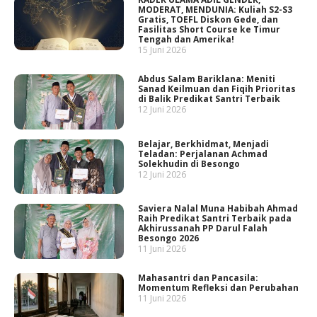
MODERAT, MENDUNIA: Kuliah S2-S3
Gratis, TOEFL Diskon Gede, dan
Fasilitas Short Course ke Timur
Tengah dan Amerika!
15 Juni 2026
Abdus Salam Bariklana: Meniti
Sanad Keilmuan dan Fiqih Prioritas
di Balik Predikat Santri Terbaik
12 Juni 2026
Belajar, Berkhidmat, Menjadi
Teladan: Perjalanan Achmad
Solekhudin di Besongo
12 Juni 2026
Saviera Nalal Muna Habibah Ahmad
Raih Predikat Santri Terbaik pada
Akhirussanah PP Darul Falah
Besongo 2026
11 Juni 2026
Mahasantri dan Pancasila:
Momentum Refleksi dan Perubahan
11 Juni 2026