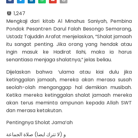
1,247
Mengkaji dari kitab Al Minahus Saniyah, Pembina
Pondok Pesantren Darul Falah Besongo Semarang,
Ustadz Tajuddin Arafat menjelaskan, “Shalat jamaah
itu sangat penting. Jika orang yang hendak atau
ingin masuk ke Hadirat Ilahi, maka ia harus
senantiasa menjaga shalatnya,” jelas beliau.
Dijelaskan bahwa ‘ulama atau kiai dulu jika
ketinggalan jamaah, mereka akan merasa susah
seolah-olah menganggap hal demikian musibah.
Ketika mereka ketinggalan shalat jamaah mereka
akan terus meminta ampunan kepada Allah SWT
dan merasa ketakutan.
Pentingnya Sholat Jama’ah
و (لا تترك ايضا) صلاة الجماعة