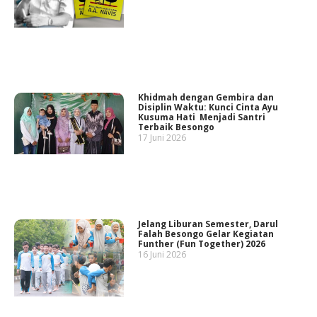
Khidmah dengan Gembira dan
Disiplin Waktu: Kunci Cinta Ayu
Kusuma Hati Menjadi Santri
Terbaik Besongo
17 Juni 2026
Jelang Liburan Semester, Darul
Falah Besongo Gelar Kegiatan
Funther (Fun Together) 2026
16 Juni 2026