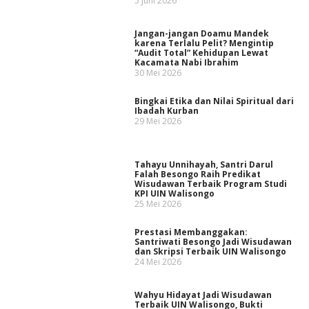
5 Juni 2026
Jangan-jangan Doamu Mandek
karena Terlalu Pelit? Mengintip
“Audit Total” Kehidupan Lewat
Kacamata Nabi Ibrahim
30 Mei 2026
Bingkai Etika dan Nilai Spiritual dari
Ibadah Kurban
29 Mei 2026
Tahayu Unnihayah, Santri Darul
Falah Besongo Raih Predikat
Wisudawan Terbaik Program Studi
KPI UIN Walisongo
25 Mei 2026
Prestasi Membanggakan:
Santriwati Besongo Jadi Wisudawan
dan Skripsi Terbaik UIN Walisongo
24 Mei 2026
Wahyu Hidayat Jadi Wisudawan
Terbaik UIN Walisongo, Bukti