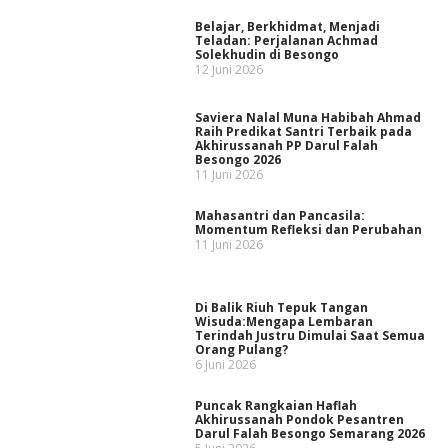
Belajar, Berkhidmat, Menjadi
Teladan: Perjalanan Achmad
Solekhudin di Besongo
12 Juni 2026
Saviera Nalal Muna Habibah Ahmad
Raih Predikat Santri Terbaik pada
Akhirussanah PP Darul Falah
Besongo 2026
11 Juni 2026
Mahasantri dan Pancasila:
Momentum Refleksi dan Perubahan
11 Juni 2026
Di Balik Riuh Tepuk Tangan
Wisuda:Mengapa Lembaran
Terindah Justru Dimulai Saat Semua
Orang Pulang?
6 Juni 2026
Puncak Rangkaian Haflah
Akhirussanah Pondok Pesantren
Darul Falah Besongo Semarang 2026