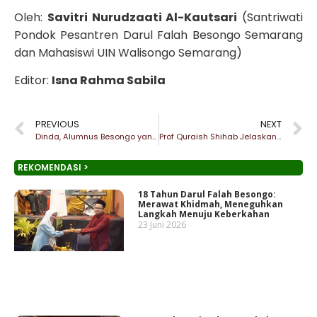
Oleh:
Savitri Nurudzaati Al-Kautsari
(Santriwati
Pondok Pesantren Darul Falah Besongo Semarang
dan Mahasiswi UIN Walisongo Semarang)
Editor:
Isna Rahma Sabila
PREVIOUS
NEXT
Dinda, Alumnus Besongo yang Menjuarai Kompetisi Bisnis Digital
Prof Quraish Shihab Jelaskan Syarat Menjadi Mufassir Qur’an
REKOMENDASI >
18 Tahun Darul Falah Besongo:
Merawat Khidmah, Meneguhkan
Langkah Menuju Keberkahan
23 Juni 2026