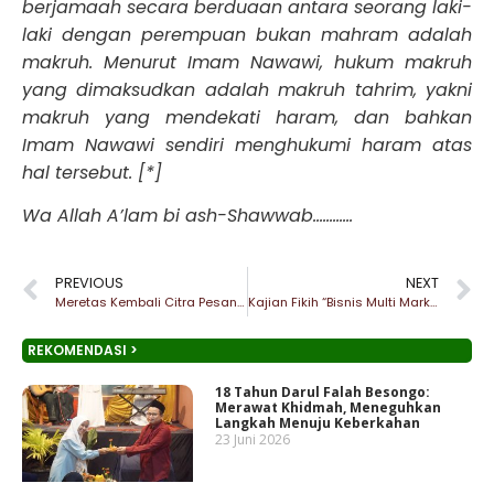
berjamaah secara berduaan antara seorang laki-
laki dengan perempuan bukan mahram adalah
makruh. Menurut Imam Nawawi, hukum makruh
yang dimaksudkan adalah makruh tahrim, yakni
makruh yang mendekati haram, dan bahkan
Imam Nawawi sendiri menghukumi haram atas
hal tersebut. [*]
Wa Allah A’lam bi ash-Shawwab…………
PREVIOUS
NEXT
Meretas Kembali Citra Pesantren
Kajian Fikih “Bisnis Multi Marketing (MLM)
REKOMENDASI >
18 Tahun Darul Falah Besongo:
Merawat Khidmah, Meneguhkan
Langkah Menuju Keberkahan
23 Juni 2026