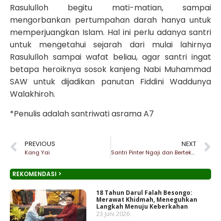
Rasululloh begitu mati-matian, sampai
mengorbankan pertumpahan darah hanya untuk
memperjuangkan Islam. Hal ini perlu adanya santri
untuk mengetahui sejarah dari mulai lahirnya
Rasululloh sampai wafat beliau, agar santri ingat
betapa heroiknya sosok kanjeng Nabi Muhammad
SAW untuk dijadikan panutan Fiddini Waddunya
Walakhiroh.
*Penulis adalah santriwati asrama A7
PREVIOUS
NEXT
Kang Yai
Santri Pinter Ngaji dan Berteknologi
REKOMENDASI >
18 Tahun Darul Falah Besongo:
Merawat Khidmah, Meneguhkan
Langkah Menuju Keberkahan
23 Juni 2026