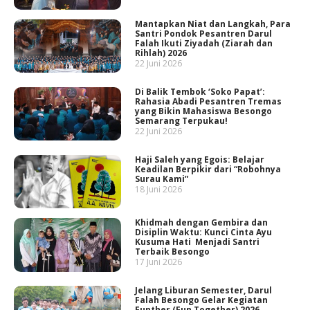
Mantapkan Niat dan Langkah, Para
Santri Pondok Pesantren Darul
Falah Ikuti Ziyadah (Ziarah dan
Rihlah) 2026
22 Juni 2026
Di Balik Tembok ‘Soko Papat’:
Rahasia Abadi Pesantren Tremas
yang Bikin Mahasiswa Besongo
Semarang Terpukau!
22 Juni 2026
Haji Saleh yang Egois: Belajar
Keadilan Berpikir dari “Robohnya
Surau Kami”
18 Juni 2026
Khidmah dengan Gembira dan
Disiplin Waktu: Kunci Cinta Ayu
Kusuma Hati Menjadi Santri
Terbaik Besongo
17 Juni 2026
Jelang Liburan Semester, Darul
Falah Besongo Gelar Kegiatan
Funther (Fun Together) 2026