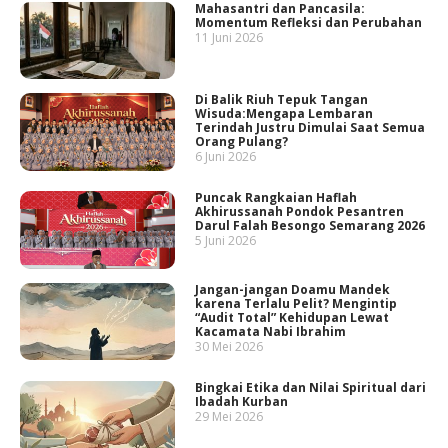
Mahasantri dan Pancasila:
Momentum Refleksi dan Perubahan
11 Juni 2026
Di Balik Riuh Tepuk Tangan
Wisuda:Mengapa Lembaran
Terindah Justru Dimulai Saat Semua
Orang Pulang?
6 Juni 2026
Puncak Rangkaian Haflah
Akhirussanah Pondok Pesantren
Darul Falah Besongo Semarang 2026
5 Juni 2026
Jangan-jangan Doamu Mandek
karena Terlalu Pelit? Mengintip
“Audit Total” Kehidupan Lewat
Kacamata Nabi Ibrahim
30 Mei 2026
Bingkai Etika dan Nilai Spiritual dari
Ibadah Kurban
29 Mei 2026