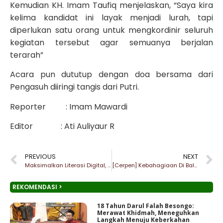
Kemudian KH. Imam Taufiq menjelaskan, “Saya kira
kelima kandidat ini layak menjadi lurah, tapi
diperlukan satu orang untuk mengkordinir seluruh
kegiatan tersebut agar semuanya berjalan
terarah”
Acara pun dututup dengan doa bersama dari
Pengasuh diiringi tangis dari Putri.
Reporter : Imam Mawardi
Editor : Ati Auliyaur R
PREVIOUS
NEXT
Maksimalkan Literasi Digital, Siapa Pimred Besongo Online Periode ini?
[Cerpen] Kebahagiaan Di Balik Pengabbdian
REKOMENDASI >
18 Tahun Darul Falah Besongo:
Merawat Khidmah, Meneguhkan
Langkah Menuju Keberkahan