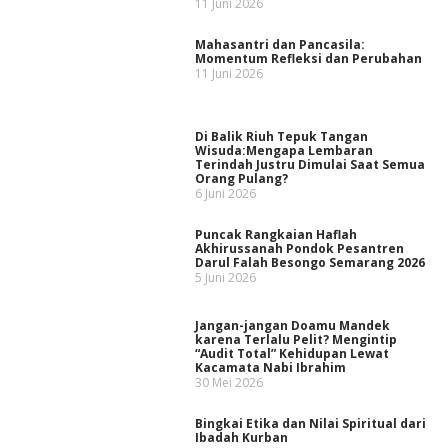
11 Juni 2026
Mahasantri dan Pancasila:
Momentum Refleksi dan Perubahan
11 Juni 2026
Di Balik Riuh Tepuk Tangan
Wisuda:Mengapa Lembaran
Terindah Justru Dimulai Saat Semua
Orang Pulang?
6 Juni 2026
Puncak Rangkaian Haflah
Akhirussanah Pondok Pesantren
Darul Falah Besongo Semarang 2026
5 Juni 2026
Jangan-jangan Doamu Mandek
karena Terlalu Pelit? Mengintip
“Audit Total” Kehidupan Lewat
Kacamata Nabi Ibrahim
30 Mei 2026
Bingkai Etika dan Nilai Spiritual dari
Ibadah Kurban