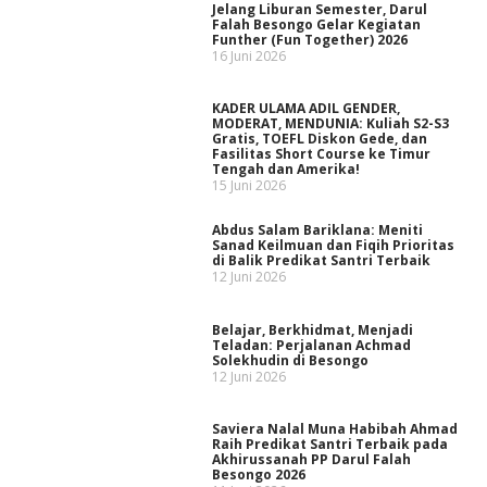
Jelang Liburan Semester, Darul
Falah Besongo Gelar Kegiatan
Funther (Fun Together) 2026
16 Juni 2026
KADER ULAMA ADIL GENDER,
MODERAT, MENDUNIA: Kuliah S2-S3
Gratis, TOEFL Diskon Gede, dan
Fasilitas Short Course ke Timur
Tengah dan Amerika!
15 Juni 2026
Abdus Salam Bariklana: Meniti
Sanad Keilmuan dan Fiqih Prioritas
di Balik Predikat Santri Terbaik
12 Juni 2026
Belajar, Berkhidmat, Menjadi
Teladan: Perjalanan Achmad
Solekhudin di Besongo
12 Juni 2026
Saviera Nalal Muna Habibah Ahmad
Raih Predikat Santri Terbaik pada
Akhirussanah PP Darul Falah
Besongo 2026