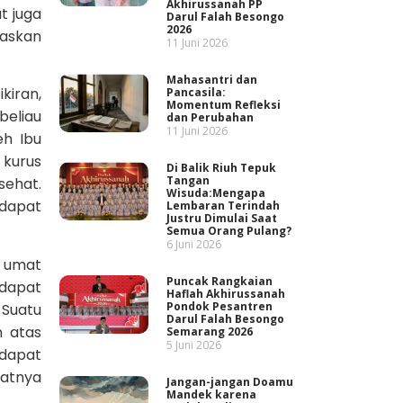
Akhirussanah PP
t juga
Darul Falah Besongo
2026
baskan
11 Juni 2026
Mahasantri dan
kiran,
Pancasila:
Momentum Refleksi
beliau
dan Perubahan
11 Juni 2026
eh Ibu
 kurus
Di Balik Riuh Tepuk
Tangan
sehat.
Wisuda:Mengapa
 dapat
Lembaran Terindah
Justru Dimulai Saat
Semua Orang Pulang?
6 Juni 2026
 umat
Puncak Rangkaian
dapat
Haflah Akhirussanah
Pondok Pesantren
 Suatu
Darul Falah Besongo
 atas
Semarang 2026
5 Juni 2026
 dapat
jatnya
Jangan-jangan Doamu
Mandek karena