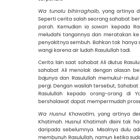
Wa tunalu bihirraghaib
, yang artinya
Seperti cerita salah seorang sahabat ber
parah. Kemudian ia
sowan
kepada Ras
meludahi tangannya dan meratakan ke 
penyakitnya sembuh. Bahkan tak hanya 
wangi karena air ludah Rasulullah tadi.
Cerita lain saat sahabat Ali diutus Ra
sahabat Ali menolak dengan alasan be
bajunya dan Rasulullah memukul-mukul
pergi. Dengan wasilah tersebut, Sahaba
Rasulullah kepada orang-orang di Y
bershalawat dapat mempermudah proses 
Wa Husnul Khawatim,
yang artinya de
Khatimah. Husnul Khatimah disini tak h
daripada sebelumnya. Misalnya dulu a
membunuh Rasulullah, namun ketika suda