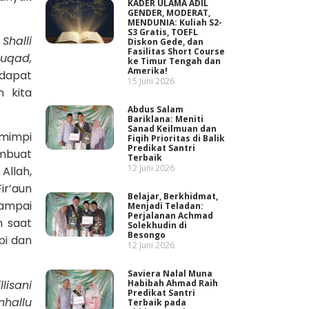
KADER ULAMA ADIL
GENDER, MODERAT,
MENDUNIA: Kuliah S2-
S3 Gratis, TOEFL
Shalli
Diskon Gede, dan
Fasilitas Short Course
‘uqad,
ke Timur Tengah dan
Amerika!
 dapat
15 Juni 2026
 kita
Abdus Salam
Bariklana: Meniti
Sanad Keilmuan dan
rmimpi
Fiqih Prioritas di Balik
Predikat Santri
embuat
Terbaik
12 Juni 2026
Allah,
ir’aun
Belajar, Berkhidmat,
sampai
Menjadi Teladan:
Perjalanan Achmad
n saat
Solekhudin di
Besongo
pi dan
12 Juni 2026
Saviera Nalal Muna
lisani
Habibah Ahmad Raih
Predikat Santri
nhallu
Terbaik pada