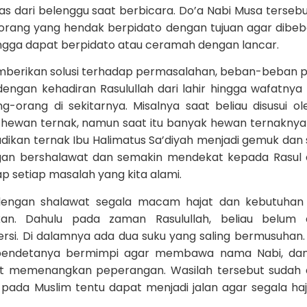
s dari belenggu saat berbicara. Do’a Nabi Musa tersebu
g-orang yang hendak berpidato dengan tujuan agar dibe
ngga dapat berpidato atau ceramah dengan lancar.
mberikan solusi terhadap permasalahan, beban-beban pi
dengan kehadiran Rasulullah dari lahir hingga wafatnya 
orang di sekitarnya. Misalnya saat beliau disusui ol
 hewan ternak, namun saat itu banyak hewan ternaknya
adikan ternak Ibu Halimatus Sa’diyah menjadi gemuk dan 
ngan bershalawat dan semakin mendekat kepada Rasul
p setiap masalah yang kita alami.
 dengan shalawat segala macam hajat dan kebutuhan
lkan. Dahulu pada zaman Rasulullah, beliau belum 
si. Di dalamnya ada dua suku yang saling bermusuhan.
g pendetanya bermimpi agar membawa nama Nabi, dan
at memenangkan peperangan. Wasilah tersebut sudah
i pada Muslim tentu dapat menjadi jalan agar segala ha