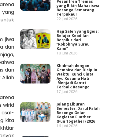
Pesantren Tremas
karena
yang Bikin Mahasiswa
Besongo Semarang
n yang
Terpukau!
 untuk
22 Juni 2026
Haji Saleh yang Egois:
Belajar Keadilan
m jiwa
Berpikir dari
“Robohnya Surau
na dan
Kami”
18 Juni 2026
njaga,
 bahwa
Khidmah dengan
as dan
Gembira dan Disiplin
Waktu: Kunci Cinta
 Allah
Ayu Kusuma Hati
Menjadi Santri
Terbaik Besongo
17 Juni 2026
arena
wirid
Jelang Liburan
Semester, Darul Falah
 asal-
Besongo Gelar
Kegiatan Funther
g kita
(Fun Together) 2026
16 Juni 2026
khtiar
banyak