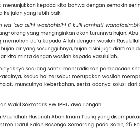
ut menunjukkan kepada kita bahwa dengan semakin serin
ke jalan yang lebih baik.
wa ‘ala alihi washahbihi fi kulli lamhati wanafasimbi
ang-orang yang menginginkan akan turunnya hujan. Abu 
g memohon do’a kepada Allah dengan wasilah Rasululla
 hujan air yang sesungguhnya, hujan disini juga diartikan 
t kita minta dengan wasilah kepada Rasulullah.
selayaknya seorang santri mentradisikan pembacaan sh
n. Pasalnya, kedua hal tersebut merupakan wasilah memp
hajat, munculnya keberkahan, serta adanya solusi dari 
an Wakil Sekretaris PW IPHI Jawa Tengah
ari Mau’idhah Hasanah Abah Imam Taufiq yang disampaika
ntren Darul Falah Besongo Semarang pada Senin, 25 Fe