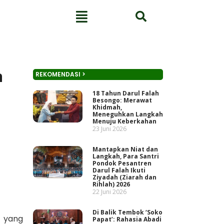
n
REKOMENDASI >
18 Tahun Darul Falah
Besongo: Merawat
Khidmah,
Meneguhkan Langkah
Menuju Keberkahan
23 Juni 2026
Mantapkan Niat dan
Langkah, Para Santri
Pondok Pesantren
Darul Falah Ikuti
Ziyadah (Ziarah dan
Rihlah) 2026
22 Juni 2026
Di Balik Tembok ‘Soko
 yang
Papat’: Rahasia Abadi