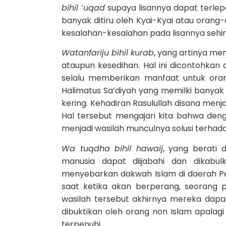
bihil ‘uqad
supaya lisannya dapat terlepa
banyak ditiru oleh Kyai-Kyai atau oran
kesalahan-kesalahan pada lisannya sehi
Watanfariju bihil kurab
, yang artinya me
ataupun kesedihan. Hal ini dicontohkan 
selalu memberikan manfaat untuk orang-
Halimatus Sa’diyah yang memilki banyak
kering. Kehadiran Rasulullah disana menj
Hal tersebut mengajari kita bahwa de
menjadi wasilah munculnya solusi terhada
Wa tuqdha bihil hawaij
, yang berati
manusia dapat diijabahi dan dikabu
menyebarkan dakwah Islam di daerah Per
saat ketika akan berperang, seoran
wasilah tersebut akhirnya mereka dap
dibuktikan oleh orang non Islam apalag
terpenuhi.