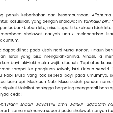
ang penuh keberkahan dan kesempurnaan.
Allahuma 
 untuk Rasulullah, yang dengan shalawat ini
tanhallu bihil 
pun beban-beban kita, misal seperti kekakuan lidah kita
membaca shalawat nariyah untuk melancarkan lisan
yak umum.
t dilihat pada Kisah Nabi Musa. Konon, Fir’aun be
ni Israil yang bisa mengalahkannya. Alhasil, ia m
an bayi laki-laki maka wajib dibunuh. Tapi atas kuasa 
at sampai ke pangkuan Asiyah, istri Fir’aun sendiri. F
ku Nabi Musa yang tak seperti bayi pada umumnya, 
 atau bara api. Meskipun Nabi Musa sudah pandai, namu
 dipukul Malaikat sehingga berpaling mengambil bara a
jadi cedal.
bisyrahli shadri wayassirli amri wahlul ‘uqdatam mil
berarti sama maknanya seperti pada shalawat nariyah
ta