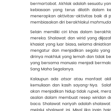
bermartabat. Akhlak adalah sesuatu yan
kebiasaan yang terus dilatih dalam ke
menerapkan aktivitas-aktivitas baik d
membiasakan diri berakhlakul
mahmuda
Selain memiliki ciri khas dalam berakh
mereka. Shalawat dan wirid yang diijaz
khasiat yang luar biasa, selama diniatk
mengatur dan menjadikan segala yang 
dirinya makhluk yang lemah dan tidak be
yang bersama manusia menjadi bermakna
Sang Maha Segalanya.
Kalaupun ada
atsar
atau manfaat akib
kemuliaan dan kasih sayang-Nya. Sal
akan menjadikan hidup tidak
rupek
, mer
asalan dalam membuat resep wiridan dan
baca. Shalawat nariyah adalah shalawat
melalui shalawat ini. Misal jika ingin