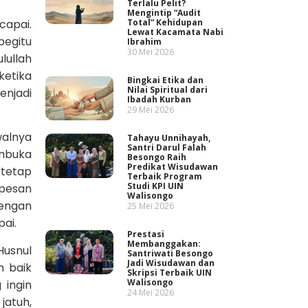
Terlalu Pelit?
Mengintip “Audit
capai.
Total” Kehidupan
Lewat Kacamata Nabi
begitu
Ibrahim
30 Mei 2026
lullah
ketika
Bingkai Etika dan
Nilai Spiritual dari
enjadi
Ibadah Kurban
29 Mei 2026
walnya
Tahayu Unnihayah,
Santri Darul Falah
embuka
Besongo Raih
Predikat Wisudawan
 tetap
Terbaik Program
Studi KPI UIN
 pesan
Walisongo
engan
25 Mei 2026
ai.
Prestasi
Membanggakan:
Husnul
Santriwati Besongo
Jadi Wisudawan dan
h baik
Skripsi Terbaik UIN
Walisongo
 ingin
24 Mei 2026
jatuh,