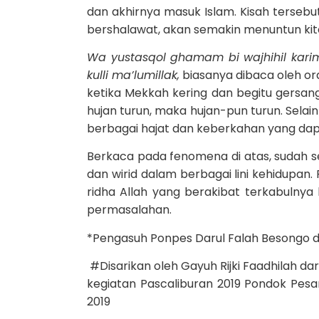
dan akhirnya masuk Islam. Kisah terseb
bershalawat, akan semakin menuntun kita 
Wa yustasqol ghamam bi wajhihil karim 
kulli ma’lumillak,
biasanya dibaca oleh or
ketika Mekkah kering dan begitu gersan
hujan turun, maka hujan-pun turun. Selain
berbagai hajat dan keberkahan yang dapa
Berkaca pada fenomena di atas, sudah 
dan wirid dalam berbagai lini kehidupa
ridha Allah yang berakibat terkabulnya 
permasalahan.
*Pengasuh Ponpes Darul Falah Besongo d
#Disarikan oleh Gayuh Rijki Faadhilah d
kegiatan Pascaliburan 2019 Pondok Pesa
2019