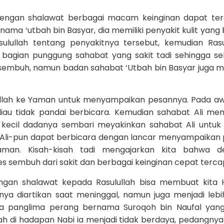
 dengan shalawat berbagai macam keinginan dapat ter
nama ‘utbah bin Basyar, dia memiliki penyakit kulit yang 
ulullah tentang penyakitnya tersebut, kemudian Rasu
bagian punggung sahabat yang sakit tadi sehingga se
sembuh, namun badan sahabat ‘Utbah bin Basyar juga m
sulullah ke Yaman untuk menyampaikan pesannya. Pada a
liau tidak pandai berbicara. Kemudian sahabat Ali m
 kecil dadanya sembari meyakinkan sahabat Ali untuk
t Ali-pun dapat berbicara dengan lancar menyampaikan
aman. Kisah-kisah tadi mengajarkan kita bahwa d
sembuh dari sakit dan berbagai keinginan cepat tercap
ngan shalawat kepada Rasulullah bisa membuat kita 
anya diartikan saat meninggal, namun juga menjadi lebi
da panglima perang bernama Suroqoh bin Naufal yang
h di hadapan Nabi ia menjadi tidak berdaya, pedangnya 