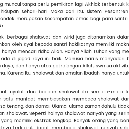
g muncul tanpa perlu pemikiran lagi. Akhlak terbentuk 
hidupan sehari-hari. Maka dari itu, sistem Pesantre
i pondok merupakan kesempatan emas bagi para santri
h.
lak, berbagai shalawat dan wirid juga ditanamkan dala
ahkan oleh Kyai kepada santri hakikatnya memiliki mak
an hanya mencari ridha Allah. Hanya Allah Tuhan yang me
ada di jagad raya ini baik. Manusia harus menyadari
rdaya, dan hanya atas petrolongan Allah, swmua aktivit
. Karena itu, shalawat dan amalan ibadah hanya untuk
at riyalat dan bacaan shalawat itu semata-mata k
ah satu manfaat membiasakan membaca shalawat dan 
asa tenang, dan damai. Ulama-ulama zaman dahulu tidak
 shalawat. Seperti halnya shalawat nariyah yang serin
 yang memiliki ekstrak lengkap. Banyak orang yang beri
 hajatnya terkabul, dapat membaca shalawat nariyah se