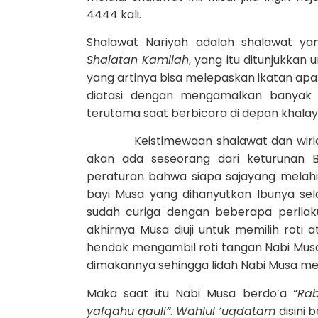
4444 kali.
Shalawat Nariyah adalah shalawat y
Shalatan Kamilah
, yang itu ditunjukkan
yang artinya bisa melepaskan ikatan apa
diatasi dengan mengamalkan banyak 
terutama saat berbicara di depan khala
Keistimewaan shalawat dan wirid dapa
akan ada seseorang dari keturunan Ba
peraturan bahwa siapa sajayang melahirk
bayi Musa yang dihanyutkan Ibunya selam
sudah curiga dengan beberapa perila
akhirnya Musa diuji untuk memilih roti
hendak mengambil roti tangan Nabi Musa
dimakannya sehingga lidah Nabi Musa men
Maka saat itu Nabi Musa berdo’a “
Rab
yafqahu qauli”
.
Wahlul ‘uqdatam
disini 