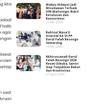
g kita
Wahyu Hidayat Jadi
Wisudawan Terbaik
UIN Walisongo, Bukti
Ketulusan dan
Konsistensi
’adadi
23 Mei 2026
Thalib
h agar
Bahtsul Masa’il
Internal Ke-VI PP.
dengan
Darul Falah Besongo
Semarang
16 Mei 2026
alawat
Akhirussanah Darul
eroleh
Falah Besongo 2026
Resmi Dibuka, Santri
setiap
Siap Tunjukkan Bakat
dan Kreativitas
27 April 2026
n saat
bruari