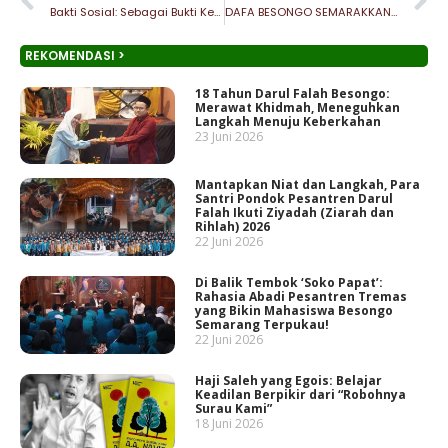
Bakti Sosial: Sebagai Bukti Kepedulian Santri
DAFA BESONGO SEMARAKKAN HUT FUPK
REKOMENDASI >
18 Tahun Darul Falah Besongo:
Merawat Khidmah, Meneguhkan
Langkah Menuju Keberkahan
23 Juni 2026
Mantapkan Niat dan Langkah, Para
Santri Pondok Pesantren Darul
Falah Ikuti Ziyadah (Ziarah dan
Rihlah) 2026
22 Juni 2026
Di Balik Tembok ‘Soko Papat’:
Rahasia Abadi Pesantren Tremas
yang Bikin Mahasiswa Besongo
Semarang Terpukau!
22 Juni 2026
Haji Saleh yang Egois: Belajar
Keadilan Berpikir dari “Robohnya
Surau Kami”
18 Juni 2026