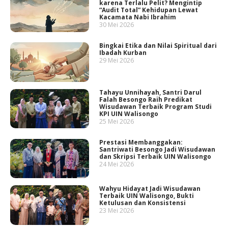
karena Terlalu Pelit? Mengintip
“Audit Total” Kehidupan Lewat
Kacamata Nabi Ibrahim
30 Mei 2026
Bingkai Etika dan Nilai Spiritual dari
Ibadah Kurban
29 Mei 2026
Tahayu Unnihayah, Santri Darul
Falah Besongo Raih Predikat
Wisudawan Terbaik Program Studi
KPI UIN Walisongo
25 Mei 2026
Prestasi Membanggakan:
Santriwati Besongo Jadi Wisudawan
dan Skripsi Terbaik UIN Walisongo
24 Mei 2026
Wahyu Hidayat Jadi Wisudawan
Terbaik UIN Walisongo, Bukti
Ketulusan dan Konsistensi
23 Mei 2026