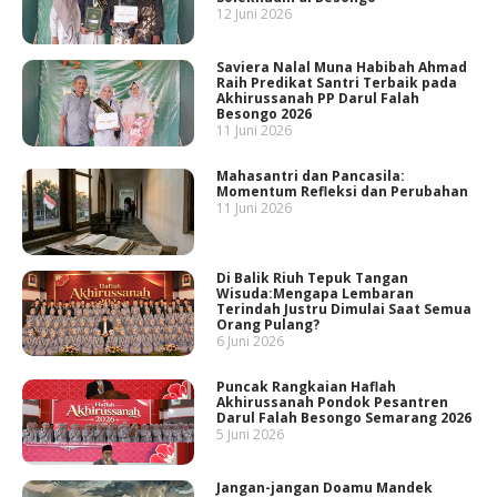
12 Juni 2026
Saviera Nalal Muna Habibah Ahmad
Raih Predikat Santri Terbaik pada
Akhirussanah PP Darul Falah
Besongo 2026
11 Juni 2026
Mahasantri dan Pancasila:
Momentum Refleksi dan Perubahan
11 Juni 2026
Di Balik Riuh Tepuk Tangan
Wisuda:Mengapa Lembaran
Terindah Justru Dimulai Saat Semua
Orang Pulang?
6 Juni 2026
Puncak Rangkaian Haflah
Akhirussanah Pondok Pesantren
Darul Falah Besongo Semarang 2026
5 Juni 2026
Jangan-jangan Doamu Mandek