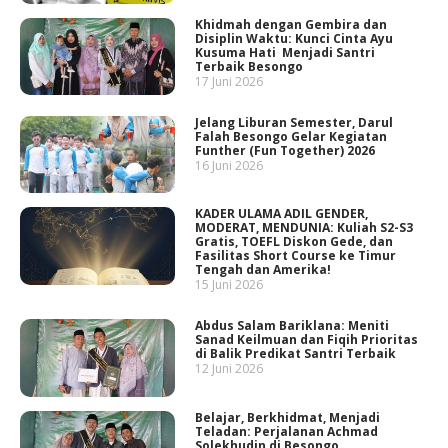
Khidmah dengan Gembira dan
Disiplin Waktu: Kunci Cinta Ayu
Kusuma Hati Menjadi Santri
Terbaik Besongo
17 Juni 2026
Jelang Liburan Semester, Darul
Falah Besongo Gelar Kegiatan
Funther (Fun Together) 2026
16 Juni 2026
KADER ULAMA ADIL GENDER,
MODERAT, MENDUNIA: Kuliah S2-S3
Gratis, TOEFL Diskon Gede, dan
Fasilitas Short Course ke Timur
Tengah dan Amerika!
15 Juni 2026
Abdus Salam Bariklana: Meniti
Sanad Keilmuan dan Fiqih Prioritas
di Balik Predikat Santri Terbaik
12 Juni 2026
Belajar, Berkhidmat, Menjadi
Teladan: Perjalanan Achmad
Solekhudin di Besongo