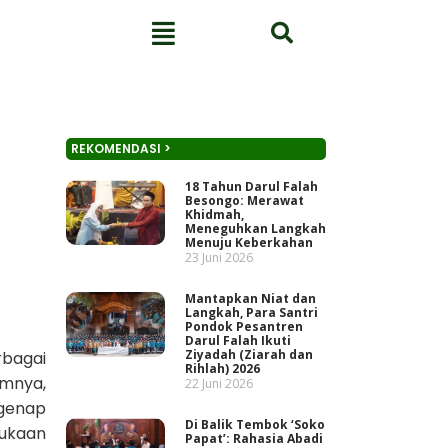
REKOMENDASI >
18 Tahun Darul Falah
Besongo: Merawat
Khidmah,
Meneguhkan Langkah
Menuju Keberkahan
23 Juni 2026
Mantapkan Niat dan
Langkah, Para Santri
Pondok Pesantren
Darul Falah Ikuti
Ziyadah (Ziarah dan
rbagai
Rihlah) 2026
umnya,
22 Juni 2026
 genap
Di Balik Tembok ‘Soko
bukaan
Papat’: Rahasia Abadi