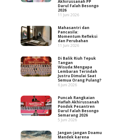
Akhirussanah PP
Darul Falah Besongo
2026
11 Juni 2026
Mahasantri dan
Pancasila:
Momentum Refleksi
dan Perubahan
11 Juni 2026
Di Balik Riuh Tepuk
Tangan
Wisuda:Mengapa
Lembaran Terindah
Justru Dimulai Saat
Semua Orang Pulang?
6 Juni 2026
Puncak Rangkaian
Haflah Akhirussanah
Pondok Pesantren
Darul Falah Besongo
Semarang 2026
5 Juni 2026
Jangan-jangan Doamu
Mandek karena