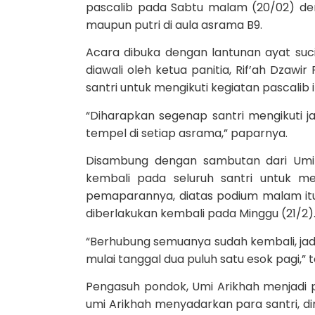
pascalib pada Sabtu malam (20/02) deng
maupun putri di aula asrama B9.
Acara dibuka dengan lantunan ayat suci
diawali oleh ketua panitia, Rif’ah Dzaw
santri untuk mengikuti kegiatan pascalib 
“Diharapkan segenap santri mengikuti j
tempel di setiap asrama,” paparnya.
Disambung dengan sambutan dari Umi
kembali pada seluruh santri untuk me
pemaparannya, diatas podium malam itu
diberlakukan kembali pada Minggu (21/2)
“Berhubung semuanya sudah kembali, jadi
mulai tanggal dua puluh satu esok pagi,” 
Pengasuh pondok, Umi Arikhah menjadi
umi Arikhah menyadarkan para santri, d