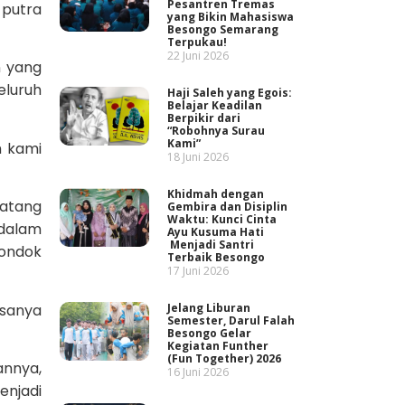
Pesantren Tremas
 putra
yang Bikin Mahasiswa
Besongo Semarang
Terpukau!
22 Juni 2026
n yang
eluruh
Haji Saleh yang Egois:
Belajar Keadilan
Berpikir dari
“Robohnya Surau
Kami”
h kami
18 Juni 2026
Khidmah dengan
atang
Gembira dan Disiplin
Waktu: Kunci Cinta
 dalam
Ayu Kusuma Hati
Menjadi Santri
pondok
Terbaik Besongo
17 Juni 2026
asanya
Jelang Liburan
Semester, Darul Falah
Besongo Gelar
Kegiatan Funther
(Fun Together) 2026
annya,
16 Juni 2026
enjadi