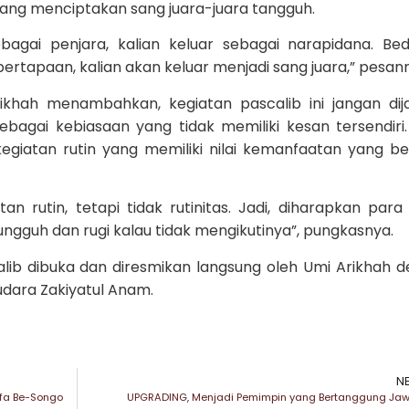
ng menciptakan sang juara-juara tangguh.
agai penjara, kalian keluar sebagai narapidana. Bed
tapaan, kalian akan keluar menjadi sang juara,” pesan
ikhah menambahkan, kegiatan pascalib ini jangan dij
sebagai kebiasaan yang tidak memiliki kesan tersendiri
i kegiatan rutin yang memiliki nilai kemanfaatan yang b
n rutin, tetapi tidak rutinitas. Jadi, diharapkan para 
ngguh dan rugi kalau tidak mengikutinya”, pungkasnya.
ib dibuka dan diresmikan langsung oleh Umi Arikhah 
udara Zakiyatul Anam.
N
fa Be-Songo
UPGRADING, Menjadi Pemimpin yang Bertanggung Ja