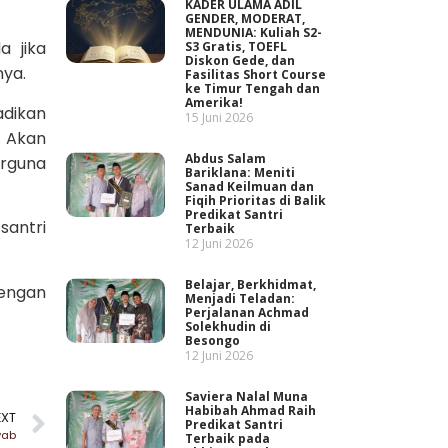
KADER ULAMA ADIL
GENDER, MODERAT,
MENDUNIA: Kuliah S2-
a jika
S3 Gratis, TOEFL
Diskon Gede, dan
nya.
Fasilitas Short Course
ke Timur Tengah dan
Amerika!
adikan
15 Juni 2026
. Akan
Abdus Salam
erguna
Bariklana: Meniti
Sanad Keilmuan dan
Fiqih Prioritas di Balik
Predikat Santri
santri
Terbaik
12 Juni 2026
Belajar, Berkhidmat,
dengan
Menjadi Teladan:
Perjalanan Achmad
Solekhudin di
Besongo
12 Juni 2026
Saviera Nalal Muna
Habibah Ahmad Raih
EXT
Predikat Santri
wab
Terbaik pada