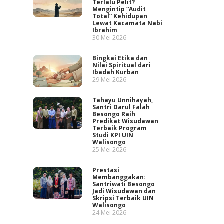
Terlalu Pelit?
Mengintip “Audit
Total” Kehidupan
Lewat Kacamata Nabi
Ibrahim
30 Mei 2026
Bingkai Etika dan
Nilai Spiritual dari
Ibadah Kurban
29 Mei 2026
Tahayu Unnihayah,
Santri Darul Falah
Besongo Raih
Predikat Wisudawan
Terbaik Program
Studi KPI UIN
Walisongo
25 Mei 2026
Prestasi
Membanggakan:
Santriwati Besongo
Jadi Wisudawan dan
Skripsi Terbaik UIN
Walisongo
24 Mei 2026