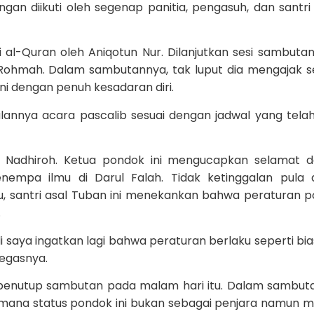
an diikuti oleh segenap panitia, pengasuh, dan santri
 al-Quran oleh Aniqotun Nur. Dilanjutkan sesi sambuta
ir Rohmah. Dalam sambutannya, tak luput dia mengajak s
ini dengan penuh kesadaran diri.
alannya acara pascalib sesuai dengan jadwal yang tela
 Nadhiroh. Ketua pondok ini mengucapkan selamat d
nempa ilmu di Darul Falah. Tidak ketinggalan pula
, santri asal Tuban ini menekankan bahwa peraturan 
.
 saya ingatkan lagi bahwa peraturan berlaku seperti bi
tegasnya.
 penutup sambutan pada malam hari itu. Dalam sambut
imana status pondok ini bukan sebagai penjara namun m