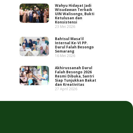
Wahyu Hidayat Jadi
Wisudawan Terbaik
UIN Walisongo, Bukti
Ketulusan dan
Konsistensi
23 Mei 2026
Bahtsul Masa’il
Internal Ke-VI PP.
Darul Falah Besongo
Semarang
16 Mei 2026
Akhirussanah Darul
Falah Besongo 2026
Resmi Dibuka, Santri
Siap Tunjukkan Bakat
dan Kreativitas
27 April 2026