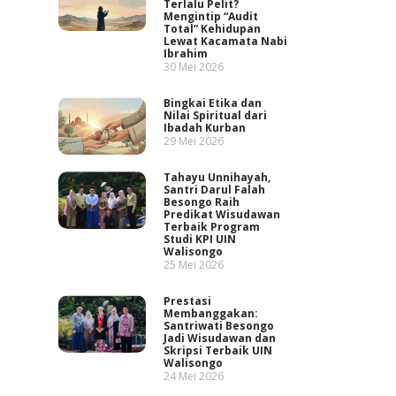
Terlalu Pelit?
Mengintip “Audit
Total” Kehidupan
Lewat Kacamata Nabi
Ibrahim
30 Mei 2026
Bingkai Etika dan
Nilai Spiritual dari
Ibadah Kurban
29 Mei 2026
Tahayu Unnihayah,
Santri Darul Falah
Besongo Raih
Predikat Wisudawan
Terbaik Program
Studi KPI UIN
Walisongo
25 Mei 2026
Prestasi
Membanggakan:
Santriwati Besongo
Jadi Wisudawan dan
Skripsi Terbaik UIN
Walisongo
24 Mei 2026