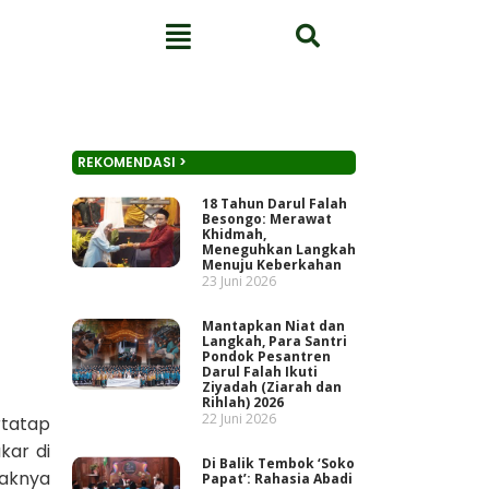
REKOMENDASI >
18 Tahun Darul Falah
Besongo: Merawat
Khidmah,
Meneguhkan Langkah
Menuju Keberkahan
23 Juni 2026
Mantapkan Niat dan
Langkah, Para Santri
Pondok Pesantren
Darul Falah Ikuti
Ziyadah (Ziarah dan
Rihlah) 2026
22 Juni 2026
rtatap
kar di
Di Balik Tembok ‘Soko
daknya
Papat’: Rahasia Abadi