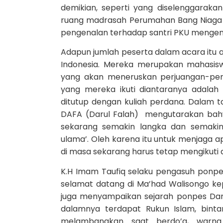
demikian, seperti yang diselenggarak
ruang madrasah Perumahan Bang Niaga N
pengenalan terhadap santri PKU menge
Adapun jumlah peserta dalam acara itu ad
Indonesia. Mereka merupakan mahasisw
yang akan meneruskan perjuangan-per
yang mereka ikuti diantaranya adalah
ditutup dengan kuliah perdana. Dalam t
DAFA (Darul Falah) mengutarakan bah
sekarang semakin langka dan semaki
ulama’. Oleh karena itu untuk menjaga a
di masa sekarang harus tetap mengikuti 
K.H Imam Taufiq selaku pengasuh ponp
selamat datang di Ma’had Walisongo kep
juga menyampaikan sejarah ponpes Dar
dalamnya terdapat Rukun Islam, bin
melambangkan saat berdo’a, warna