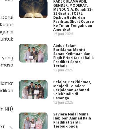
KADER ULAMA ADIL
GENDER, MODERAT,
MENDUNIA: Kuliah S2-
S3 Gratis, TOEFL
Darul
Diskon Gede, dan
Fasilitas Short Course
 Kader
ke Timur Tengah dan
Amerika!
ngenai
15 Juni 2026
untuk
Abdus Salam
Bariklana: Meniti
Sanad Keilmuan dan
i yang
Fiqih Prioritas di Balik
Predikat Santri
 masa
Terbaik
12 Juni 2026
Belajar, Berkhidmat,
ulama’
Menjadi Teladan:
idikan
Perjalanan Achmad
Solekhudin di
Besongo
12 Juni 2026
un NH)
Saviera Nalal Muna
Habibah Ahmad Raih
Predikat Santri
Terbaik pada
EXT