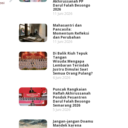
Akhirussanah PP
asi
Darul Falah Besongo
2026
11 Juni 2026
Mahasantri dan
Pancasila:
Momentum Refleksi
dan Perubahan
11 Juni 2026
Di Balik Riuh Tepuk
Tangan
Wisuda:Mengapa
Lembaran Terindah
Justru Dimulai Saat
Semua Orang Pulang?
6 Juni 2026
Puncak Rangkaian
Haflah Akhirussanah
Pondok Pesantren
Darul Falah Besongo
Semarang 2026
5 Juni 2026
Jangan-jangan Doamu
Mandek karena