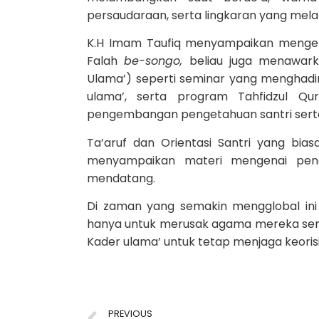
persaudaraan, serta lingkaran yang m
K.H Imam Taufiq menyampaikan mengen
Falah
be-songo,
beliau juga menawar
Ulama’) seperti seminar yang menghadi
ulama’, serta program Tahfidzul Qu
pengembangan pengetahuan santri serta 
Ta’aruf dan Orientasi Santri yang bias
menyampaikan materi mengenai pendi
mendatang.
Di zaman yang semakin mengglobal ini
hanya untuk merusak agama mereka sendi
Kader ulama’ untuk tetap menjaga keoris
PREVIOUS