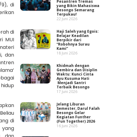
Pesantren Tremas
9), di
yang Bikin Mahasiswa
Besongo Semarang
erikan
Terpukau!
22 Juni 2026
rah di
Haji Saleh yang Egois:
Belajar Keadilan
ri MUI
Berpikir dari
“Robohnya Surau
ateri
Kami”
18 Juni 2026
i, dan
antren
Khidmah dengan
ulama’
Gembira dan Disiplin
Waktu: Kunci Cinta
bagai
Ayu Kusuma Hati
Menjadi Santri
 hidup
Terbaik Besongo
17 Juni 2026
Jelang Liburan
capkan
Semester, Darul Falah
Beliau
Besongo Gelar
Kegiatan Funther
ang di
(Fun Together) 2026
16 Juni 2026
 yang
i dan