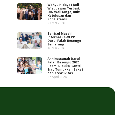
Wahyu Hidayat Jadi
Wisudawan Terbaik
UIN Walisongo, Bukti
Ketulusan dan
Konsistensi
23 Mei 2026
Bahtsul Masa’il
Internal Ke-VI PP.
Darul Falah Besongo
Semarang
16 Mei 2026
Akhirussanah Darul
Falah Besongo 2026
Resmi Dibuka, Santri
Siap Tunjukkan Bakat
dan Kreativitas
27 April 2026