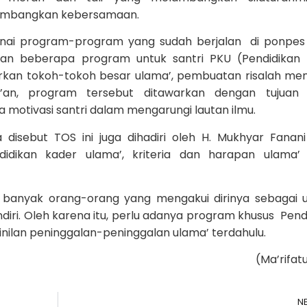
elambangkan kebersamaan.
ai program-program yang sudah berjalan di ponpes 
kan beberapa program untuk santri PKU (Pendidikan
rkan tokoh-tokoh besar ulama’, pembuatan risalah me
r’an, program tersebut ditawarkan dengan tujuan 
motivasi santri dalam mengarungi lautan ilmu.
a disebut TOS ini juga dihadiri oleh H. Mukhyar Fanan
dikan kader ulama’, kriteria dan harapan ulama’
 banyak orang-orang yang mengakui dirinya sebagai 
ri. Oleh karena itu, perlu adanya program khusus Pend
inilan peninggalan-peninggalan ulama’ terdahulu.
(Ma’rifat
N