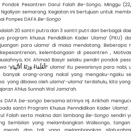
an Pondok Pesantren Darul Falah
Be-Songo
, Minggu (22/
galiyan semarang. Kegiatan ini bertujuan untuk memb
nai Ponpes DAFA
Be-Songo
alah 20 santri putra dan 3 santri putri dari berbagai dae
a program khusus Pendidikan Kader Ulama’ (PKU) da
juangan para ulama’ di masa mendatang. Beberapa m
 kepesantrenan, kelembangaan di pesantren , Motivas
ausiahnya, KH. Ahmad Basyir selaku pendiri pondok pes
wa “
الْعُلُمَاءُ وَرَثَةُ اْلأَنْبِيَاءِ
” ulama’ itu pewarisnya para nabi, 
n banyak orang-orang nakal yang mengaku-ngaku se
pa yang dibawa oleh ulama’-ulama’ terdahulu, kita yang
ajaran Ahlus Sunnah Wal Jama’ah.
es DAFA
be-songo
bersama istrinya Hj. Arikhah mengu
ada santri Program Khusus Penndidikan Kader Ulama’. 
ul Falah serta makna dari lambang
Be-Songo
sendiri y
tang Sembilan yang melambangkan Walisongo, tangan
 merah dan tali yang melambangkan silaturahm