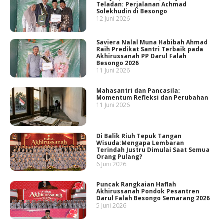
Teladan: Perjalanan Achmad
Solekhudin di Besongo
12 Juni 2026
Saviera Nalal Muna Habibah Ahmad
Raih Predikat Santri Terbaik pada
Akhirussanah PP Darul Falah
Besongo 2026
11 Juni 2026
Mahasantri dan Pancasila:
Momentum Refleksi dan Perubahan
11 Juni 2026
Di Balik Riuh Tepuk Tangan
Wisuda:Mengapa Lembaran
Terindah Justru Dimulai Saat Semua
Orang Pulang?
6 Juni 2026
Puncak Rangkaian Haflah
Akhirussanah Pondok Pesantren
Darul Falah Besongo Semarang 2026
5 Juni 2026