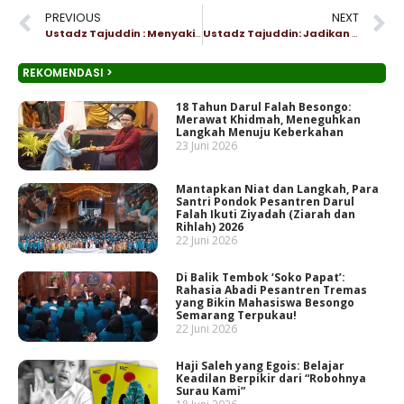
PREVIOUS
NEXT
Ustadz Tajuddin : Menyakiti Orang Lain Bagaikan Racun Hati yang Mematikan
Ustadz Tajuddin: Jadikan Pekerjaan sebagai Ibadah
REKOMENDASI >
18 Tahun Darul Falah Besongo:
Merawat Khidmah, Meneguhkan
Langkah Menuju Keberkahan
23 Juni 2026
Mantapkan Niat dan Langkah, Para
Santri Pondok Pesantren Darul
Falah Ikuti Ziyadah (Ziarah dan
Rihlah) 2026
22 Juni 2026
Di Balik Tembok ‘Soko Papat’:
Rahasia Abadi Pesantren Tremas
yang Bikin Mahasiswa Besongo
Semarang Terpukau!
22 Juni 2026
Haji Saleh yang Egois: Belajar
Keadilan Berpikir dari “Robohnya
Surau Kami”