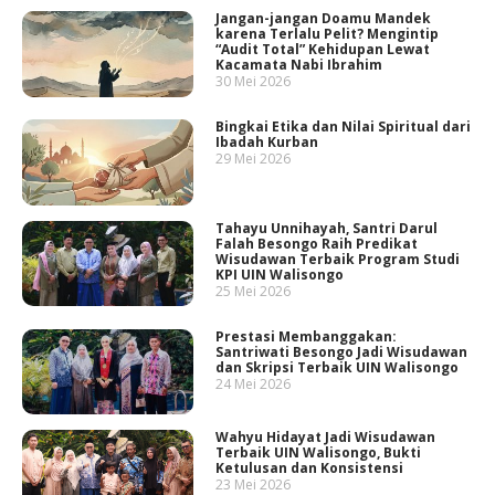
Jangan-jangan Doamu Mandek
karena Terlalu Pelit? Mengintip
“Audit Total” Kehidupan Lewat
Kacamata Nabi Ibrahim
30 Mei 2026
Bingkai Etika dan Nilai Spiritual dari
Ibadah Kurban
29 Mei 2026
Tahayu Unnihayah, Santri Darul
Falah Besongo Raih Predikat
Wisudawan Terbaik Program Studi
KPI UIN Walisongo
25 Mei 2026
Prestasi Membanggakan:
Santriwati Besongo Jadi Wisudawan
dan Skripsi Terbaik UIN Walisongo
24 Mei 2026
Wahyu Hidayat Jadi Wisudawan
Terbaik UIN Walisongo, Bukti
Ketulusan dan Konsistensi
23 Mei 2026