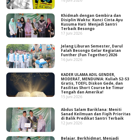
18 Juni 2026
Khidmah dengan Gembira dan
Disiplin Waktu: Kunci Cinta Ayu
Kusuma Hati Menjadi Santri
Terbaik Besongo
17 Juni 2026
Jelang Liburan Semester, Darul
Falah Besongo Gelar Kegiatan
Funther (Fun Together) 2026
16 Juni 2026
KADER ULAMA ADIL GENDER,
MODERAT, MENDUNIA: Kuliah S2-S3
Gratis, TOEFL Diskon Gede, dan
Fasilitas Short Course ke Timur
Tengah dan Amerika!
15 Juni 2026
Abdus Salam Bariklana: Meniti
Sanad Keilmuan dan Fiqih Prioritas
di Balik Predikat Santri Terbaik
12 Juni 2026
Belajar, Berkhidmat, Menjadi