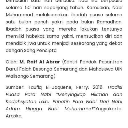
kemudian satu hari berbuka. Nabi Isa berpuasa
selama 50 hari sepanjang tahun. Kemudian, Nabi
Muhammad melaksanakan ibadah puasa selama
satu bulan penuh yakni pada bulan Ramadhan.
Ibadah puasa yang mereka lakukan tentunya
memiliki hakekat sama yakni, mensucikan diri dan
mendidik jiwa untuk menjadi seseorang yang dekat
dengan Sang Pencipta.
Oleh:
M. Raif Al Abrar
(Santri Pondok Pesantren
Darul Falah Besongo Semarang dan Mahasiswa UIN
Walisongo Semarang)
Sumber: Taufiq El-Jaquene, Ferry. 2018.
Tradisi
Puasa Para Nabi “Menyingkap Hikmah dan
Kedahsyatan Laku Prihatin Para Nabi Dari Nabi
Adam Hingga Nabi Muhammad”.
Yogyakarta:
Araska
.