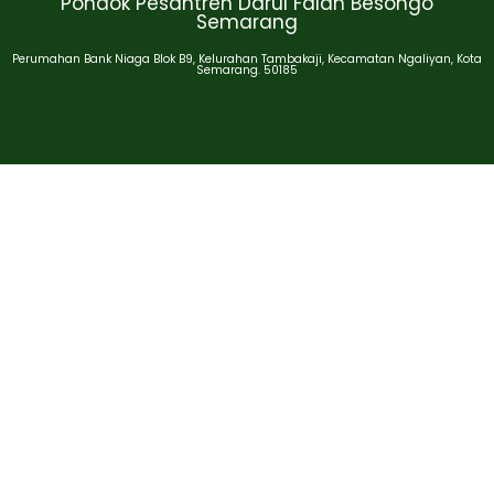
Pondok Pesantren Darul Falah Besongo
Semarang
Perumahan Bank Niaga Blok B9, Kelurahan Tambakaji, Kecamatan Ngaliyan, Kota
Semarang. 50185