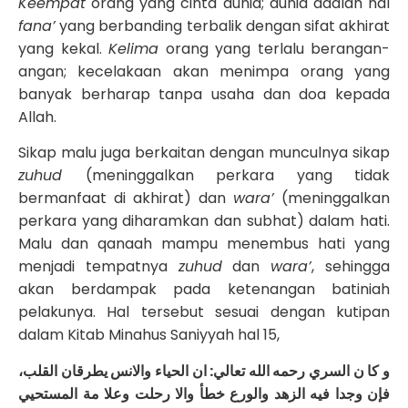
Keempat
orang yang cinta dunia; dunia adalah hal
fana’
yang berbanding terbalik dengan sifat akhirat
yang kekal.
Kelima
orang yang terlalu berangan-
angan; kecelakaan akan menimpa orang yang
banyak berharap tanpa usaha dan doa kepada
Allah.
Sikap malu juga berkaitan dengan munculnya sikap
zuhud
(meninggalkan perkara yang tidak
bermanfaat di akhirat) dan
wara’
(meninggalkan
perkara yang diharamkan dan subhat) dalam hati.
Malu dan qanaah mampu menembus hati yang
menjadi tempatnya
zuhud
dan
wara’
, sehingga
akan berdampak pada ketenangan batiniah
pelakunya. Hal tersebut sesuai dengan kutipan
dalam Kitab Minahus Saniyyah hal 15,
و كا ن السري رحمه الله تعالي: ان الحياء والانس يطرقان القلب،
فإن وجدا فيه الزهد والورع خطأ والا رحلت وعلا مة المستحيي