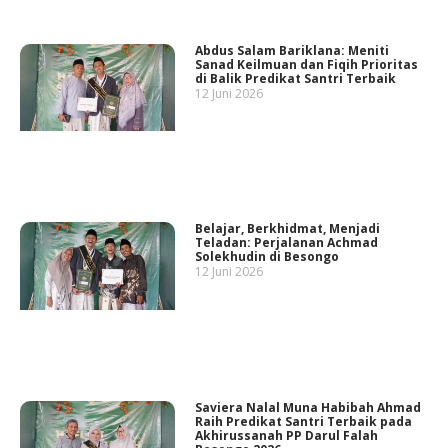
Abdus Salam Bariklana: Meniti
Sanad Keilmuan dan Fiqih Prioritas
di Balik Predikat Santri Terbaik
12 Juni 2026
Belajar, Berkhidmat, Menjadi
Teladan: Perjalanan Achmad
Solekhudin di Besongo
12 Juni 2026
Saviera Nalal Muna Habibah Ahmad
Raih Predikat Santri Terbaik pada
Akhirussanah PP Darul Falah