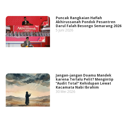
Puncak Rangkaian Haflah
Akhirussanah Pondok Pesantren
Darul Falah Besongo Semarang 2026
5 Juni 2026
Jangan-jangan Doamu Mandek
karena Terlalu Pelit? Mengintip
“Audit Total” Kehidupan Lewat
Kacamata Nabi Ibrahim
30 Mei 2026