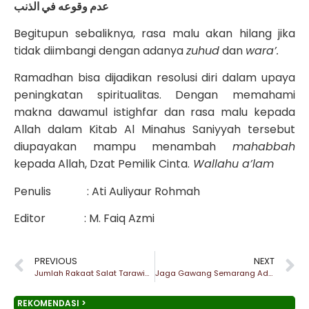
عدم وقوعه في الذنب
Begitupun sebaliknya, rasa malu akan hilang jika
tidak diimbangi dengan adanya
zuhud
dan
wara’.
Ramadhan bisa dijadikan resolusi diri dalam upaya
peningkatan spiritualitas. Dengan memahami
makna dawamul istighfar dan rasa malu kepada
Allah dalam Kitab Al Minahus Saniyyah tersebut
diupayakan mampu menambah
mahabbah
kepada Allah, Dzat Pemilik Cinta.
Wallahu a’lam
Penulis : Ati Auliyaur Rohmah
Editor : M. Faiq Azmi
PREVIOUS
NEXT
Jumlah Rakaat Salat Tarawih, Tiada Permasalahan Selain Kesunnahan
Jaga Gawang Semarang Adakan Tarawih Keliling, Bu Nyai Arikhah Beri Mauidhoh Hasanah
REKOMENDASI >