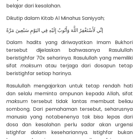
belajar dari kesalahan.
Dikutip dalam Kitab Al Minahus Saniyyah;
إنِّي لَأَسْتَغْفِرُ اللَّهَ وَأَتُوبُ إِلَيْهِ فِي اليَوْمِ سَبْعِينَ مَرَّةً
Dalam hadits yang diriwayatkan Imam Bukhori
tersebut dijelaskan bahwasanya Rasulullah
beristighfar 70x seharinya. Rasulullah yang memiliki
sifat
maksum
atau terjaga dari dosapun tetap
beristighfar setiap harinya.
Rasulullah mengajarkan untuk tetap rendah hati
dan selalu meminta ampunan kepada Allah, sifat
maksum
tersebut tidak lantas membuat beliau
sombong. Dari pemahaman tersebut, seharusnya
manusia yang notabenenya tak bisa lepas dari
dosa dan kesalahan perlu sadar akan urgensi
istighfar dalam kesehariannya. Istighfar bukan