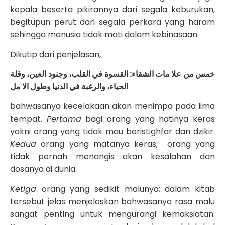
kepala beserta pikirannya dari segala keburukan,
begitupun perut dari segala perkara yang haram
sehingga manusia tidak mati dalam kebinasaan.
Dikutip dari penjelasan,
خمس من علا مات الشقاء: القسوة في القلب، وجنود العين، وقلة
الحياء، والرغبة في الدنيا وطول الا مل
bahwasanya kecelakaan akan menimpa pada lima
tempat.
Pertama
bagi orang yang hatinya keras
yakni orang yang tidak mau beristighfar dan dzikir.
Kedua
orang yang matanya keras; orang yang
tidak pernah menangis akan kesalahan dan
dosanya di dunia.
Ketiga
orang yang sedikit malunya; dalam kitab
tersebut jelas menjelaskan bahwasanya rasa malu
sangat penting untuk mengurangi kemaksiatan.