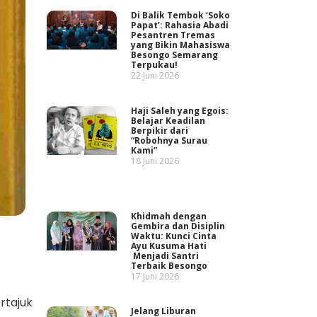
Di Balik Tembok ‘Soko
Papat’: Rahasia Abadi
Pesantren Tremas
yang Bikin Mahasiswa
Besongo Semarang
Terpukau!
22 Juni 2026
Haji Saleh yang Egois:
Belajar Keadilan
Berpikir dari
“Robohnya Surau
Kami”
18 Juni 2026
Khidmah dengan
Gembira dan Disiplin
Waktu: Kunci Cinta
Ayu Kusuma Hati
Menjadi Santri
Terbaik Besongo
17 Juni 2026
rtajuk
Jelang Liburan