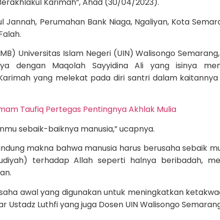
erakhlakul Karimah”, Ahad (30/04/2023).
l Jannah, Perumahan Bank Niaga, Ngaliyan, Kota Semara
Falah.
B) Universitas Islam Negeri (UIN) Walisongo Semarang, 
ya dengan Maqolah Sayyidina Ali yang isinya men
arimah yang melekat pada diri santri dalam kaitannya
 Imam Taufiq Pertegas Pentingnya Akhlak Mulia
hanmu sebaik-baiknya manusia,” ucapnya.
ndung makna bahwa manusia harus berusaha sebaik m
udiyah) terhadap Allah seperti halnya beribadah, me
an.
i usaha awal yang digunakan untuk meningkatkan ketakwaa
jar Ustadz Luthfi yang juga Dosen UIN Walisongo Semarang