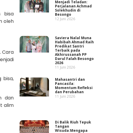
Menjadi Teladan:
Perjalanan Achmad
Solekhudin di
s bisa
Besongo
12 Juni 2026
n oleh
Saviera Nalal Muna
Habibah Ahmad Raih
Predikat Santri
Terbaik pada
. Cara
Akhirussanah PP
Darul Falah Besongo
enjadi
2026
11 Juni 2026
 bisa,
Mahasantri dan
Pancasila:
Momentum Refleksi
dan Perubahan
11 Juni 2026
n dan
t alim
Di Balik Riuh Tepuk
Tangan
Wisuda:Mengapa