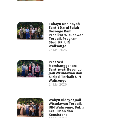
Tahayu Unnihayah,
Santri Darul Falah
Besongo Raih
Predikat Wisudawan
Terbaik Program
Studi KPI UIN
Walisongo
25 Mei 2026
Prestasi
Membanggakan:
Santriwati Besongo
Jadi Wisudawan dan
Skripsi Terbaik UIN
Walisongo
24 Mei 2026
Wahyu Hidayat Jadi
Wisudawan Terbaik
UIN Walisongo, Bukti
Ketulusan dan
Konsistensi