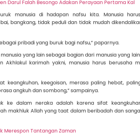
tren Darul Falah Besongo Adakan Perayaan Pertama Kal
k-buruk manusia di hadapan nafsu kita. Manusia haru
bai, bangkang, tidak peduli dan tidak mudah dikendalika
bagai pribadi yang buruk bagi nafsu,” paparnya.
manusia yang lain sebagai bagian dari manusia yang lain
 Akhlakul karimah yakni, manusia harus berusaha m
fat keangkuhan, keegoisan, merasa paling hebat, paling
rasa angkuh dan sombong,” sampainya.
suk ke dalam neraka adalah karena sifat keangkuha
lah makhluk Allah yang taat dalam beribadah dan sanga
uk Merespon Tantangan Zaman