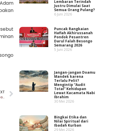
Lembaran Terindah
i Adam
Justru Dimulai Saat
upakan
Semua Orang Pulang?
6 Juni 2026
rsebut
Puncak Rangkaian
Haflah Akhirussanah
rminan
Pondok Pesantren
Darul Falah Besongo
Semarang 2026
5 Juni 2026
isongo
Jangan-jangan Doamu
Mandek karena
Terlalu Pelit?
Mengintip “Audit
Total” Kehidupan
EXT
Lewat Kacamata Nabi
Ibrahim
Gelar Halal Bihalal, RMI PWNU Jateng Bahas Agenda untuk Perkuat Pesantren dan Madin
30 Mei 2026
Bingkai Etika dan
Nilai Spiritual dari
Ibadah Kurban
29 Mei 2026