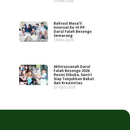
23 Mei 2026
Bahtsul Masa’il
Internal Ke-VI PP.
Darul Falah Besongo
Semarang
16 Mei 2026
Akhirussanah Darul
Falah Besongo 2026
Resmi Dibuka, Santri
Siap Tunjukkan Bakat
dan Kreativitas
27 April 2026