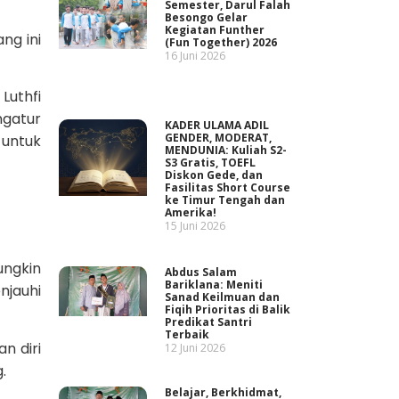
Semester, Darul Falah
Besongo Gelar
Kegiatan Funther
ng ini
(Fun Together) 2026
16 Juni 2026
Luthfi
gatur
KADER ULAMA ADIL
GENDER, MODERAT,
 untuk
MENDUNIA: Kuliah S2-
S3 Gratis, TOEFL
Diskon Gede, dan
Fasilitas Short Course
ke Timur Tengah dan
Amerika!
15 Juni 2026
ungkin
Abdus Salam
Bariklana: Meniti
njauhi
Sanad Keilmuan dan
Fiqih Prioritas di Balik
Predikat Santri
Terbaik
n diri
12 Juni 2026
.
Belajar, Berkhidmat,