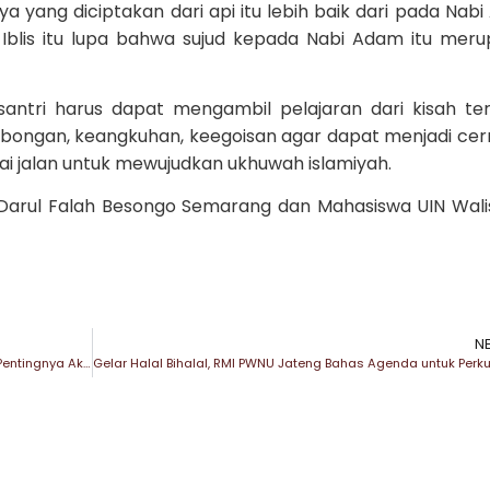
a yang diciptakan dari api itu lebih baik dari pada Nab
 Iblis itu lupa bahwa sujud kepada Nabi Adam itu mer
 santri harus dapat mengambil pelajaran dari kisah te
mbongan, keangkuhan, keegoisan agar dapat menjadi ce
i jalan untuk mewujudkan ukhuwah islamiyah.
 Darul Falah Besongo Semarang dan Mahasiswa UIN Wal
N
Buka Akhirusanah 2023, Kiai Imam Taufiq Pertegas Pentingnya Akhlak Mulia