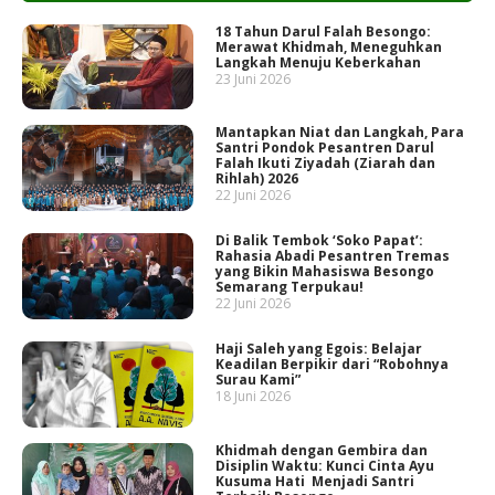
18 Tahun Darul Falah Besongo:
Merawat Khidmah, Meneguhkan
Langkah Menuju Keberkahan
23 Juni 2026
Mantapkan Niat dan Langkah, Para
Santri Pondok Pesantren Darul
Falah Ikuti Ziyadah (Ziarah dan
Rihlah) 2026
22 Juni 2026
Di Balik Tembok ‘Soko Papat’:
Rahasia Abadi Pesantren Tremas
yang Bikin Mahasiswa Besongo
Semarang Terpukau!
22 Juni 2026
Haji Saleh yang Egois: Belajar
Keadilan Berpikir dari “Robohnya
Surau Kami”
18 Juni 2026
Khidmah dengan Gembira dan
Disiplin Waktu: Kunci Cinta Ayu
Kusuma Hati Menjadi Santri