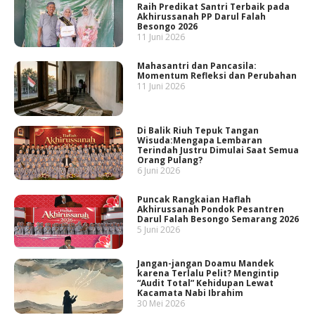
Raih Predikat Santri Terbaik pada
Akhirussanah PP Darul Falah
Besongo 2026
11 Juni 2026
Mahasantri dan Pancasila:
Momentum Refleksi dan Perubahan
11 Juni 2026
Di Balik Riuh Tepuk Tangan
Wisuda:Mengapa Lembaran
Terindah Justru Dimulai Saat Semua
Orang Pulang?
6 Juni 2026
Puncak Rangkaian Haflah
Akhirussanah Pondok Pesantren
Darul Falah Besongo Semarang 2026
5 Juni 2026
Jangan-jangan Doamu Mandek
karena Terlalu Pelit? Mengintip
“Audit Total” Kehidupan Lewat
Kacamata Nabi Ibrahim
30 Mei 2026