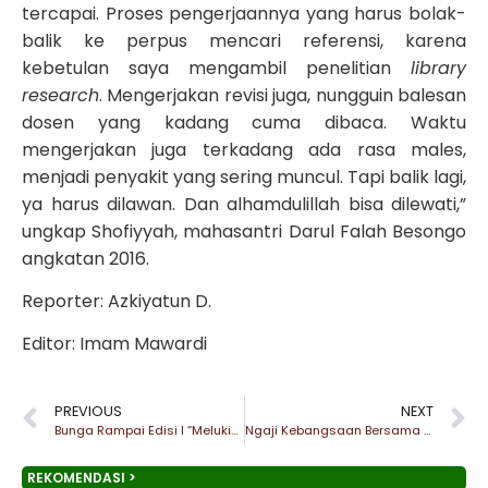
tercapai. Proses pengerjaannya yang harus bolak-
balik ke perpus mencari referensi, karena
kebetulan saya mengambil penelitian
library
research
. Mengerjakan revisi juga, nungguin balesan
dosen yang kadang cuma dibaca. Waktu
mengerjakan juga terkadang ada rasa males,
menjadi penyakit yang sering muncul. Tapi balik lagi,
ya harus dilawan. Dan alhamdulillah bisa dilewati,”
ungkap Shofiyyah, mahasantri Darul Falah Besongo
angkatan 2016.
Reporter: Azkiyatun D.
Editor: Imam Mawardi
PREVIOUS
NEXT
Bunga Rampai Edisi I “Melukis Sejarah Pesantren Besongo”
Ngaji Kebangsaan Bersama Habib dari Papua
REKOMENDASI >