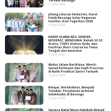
Terbaik Besongo
17 Juni 2026
Jelang Liburan Semester, Darul
Falah Besongo Gelar Kegiatan
Funther (Fun Together) 2026
16 Juni 2026
KADER ULAMA ADIL GENDER,
MODERAT, MENDUNIA: Kuliah S2-S3
Gratis, TOEFL Diskon Gede, dan
Fasilitas Short Course ke Timur
Tengah dan Amerika!
15 Juni 2026
Abdus Salam Bariklana: Meniti
Sanad Keilmuan dan Fiqih Prioritas
di Balik Predikat Santri Terbaik
12 Juni 2026
Belajar, Berkhidmat, Menjadi
Teladan: Perjalanan Achmad
Solekhudin di Besongo
12 Juni 2026
Saviera Nalal Muna Habibah Ahmad