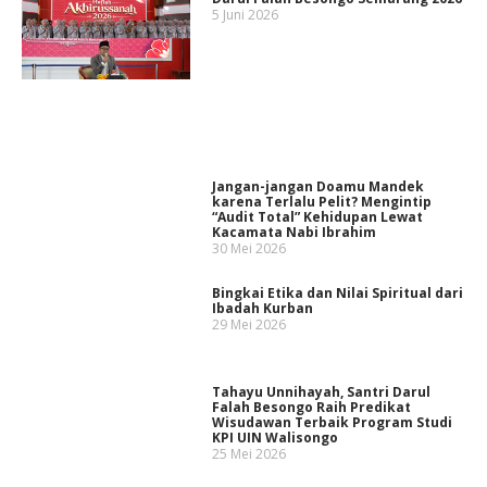
5 Juni 2026
Jangan-jangan Doamu Mandek
karena Terlalu Pelit? Mengintip
“Audit Total” Kehidupan Lewat
Kacamata Nabi Ibrahim
30 Mei 2026
Bingkai Etika dan Nilai Spiritual dari
Ibadah Kurban
29 Mei 2026
Tahayu Unnihayah, Santri Darul
Falah Besongo Raih Predikat
Wisudawan Terbaik Program Studi
KPI UIN Walisongo
25 Mei 2026