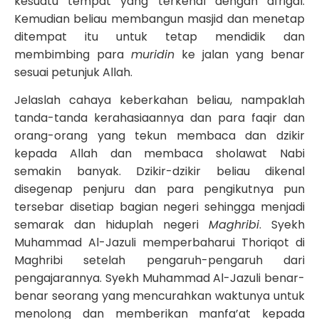
kesuatu tempat yang terkenal dengan afrigal.
Kemudian beliau membangun masjid dan menetap
ditempat itu untuk tetap mendidik dan
membimbing para
muridin
ke jalan yang benar
sesuai petunjuk Allah.
Jelaslah cahaya keberkahan beliau, nampaklah
tanda-tanda kerahasiaannya dan para faqir dan
orang-orang yang tekun membaca dan dzikir
kepada Allah dan membaca sholawat Nabi
semakin banyak. Dzikir-dzikir beliau dikenal
disegenap penjuru dan para pengikutnya pun
tersebar disetiap bagian negeri sehingga menjadi
semarak dan hiduplah negeri
Maghribi
. Syekh
Muhammad Al-Jazuli memperbaharui Thoriqot di
Maghribi setelah pengaruh-pengaruh dari
pengajarannya. Syekh Muhammad Al-Jazuli benar-
benar seorang yang mencurahkan waktunya untuk
menolong dan memberikan manfa’at kepada