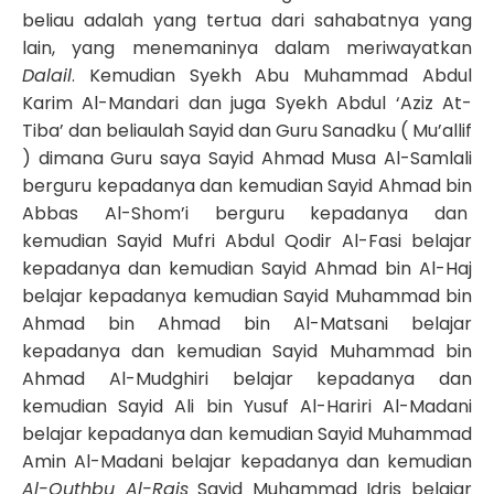
beliau adalah yang tertua dari sahabatnya yang
lain, yang menemaninya dalam meriwayatkan
Dalail
. Kemudian Syekh Abu Muhammad Abdul
Karim Al-Mandari dan juga Syekh Abdul ‘Aziz At-
Tiba’ dan beliaulah Sayid dan Guru Sanadku ( Mu’allif
) dimana Guru saya Sayid Ahmad Musa Al-Samlali
berguru kepadanya dan kemudian Sayid Ahmad bin
Abbas Al-Shom’i berguru kepadanya dan
kemudian Sayid Mufri Abdul Qodir Al-Fasi belajar
kepadanya dan kemudian Sayid Ahmad bin Al-Haj
belajar kepadanya kemudian Sayid Muhammad bin
Ahmad bin Ahmad bin Al-Matsani belajar
kepadanya dan kemudian Sayid Muhammad bin
Ahmad Al-Mudghiri belajar kepadanya dan
kemudian Sayid Ali bin Yusuf Al-Hariri Al-Madani
belajar kepadanya dan kemudian Sayid Muhammad
Amin Al-Madani belajar kepadanya dan kemudian
Al-Quthbu Al-Rais
Sayid Muhammad Idris belajar