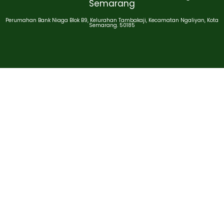
Semarang
Perumahan Bank Niaga Blok B9, Kelurahan Tambakaji, Kecamatan Ngaliyan, Kota
Semarang. 50185