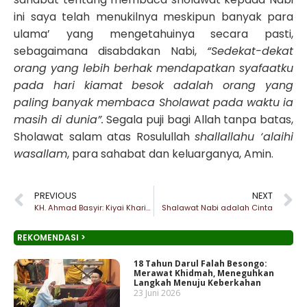
ini saya telah menukilnya meskipun banyak para
ulama’ yang mengetahuinya secara pasti,
sebagaimana disabdakan Nabi,
“Sedekat-dekat
orang yang lebih berhak mendapatkan syafaatku
pada hari kiamat besok adalah orang yang
paling banyak membaca Sholawat pada waktu ia
masih di dunia”.
Segala puji bagi Allah tanpa batas,
Sholawat salam atas Rosulullah
shallallahu ‘alaihi
wasallam
, para sahabat dan keluarganya, Amin.
PREVIOUS
NEXT
KH. Ahmad Basyir: Kiyai Kharismatik yang Pluralis
Shalawat Nabi adalah Cinta
REKOMENDASI >
18 Tahun Darul Falah Besongo:
Merawat Khidmah, Meneguhkan
Langkah Menuju Keberkahan
23 Juni 2026