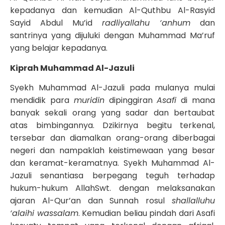
kepadanya dan kemudian Al-Quthbu Al-Rasyid
Sayid Abdul Mu’id
radliyallahu ‘anhum
dan
santrinya yang dijuluki dengan Muhammad Ma’ruf
yang belajar kepadanya.
Kiprah Muhammad Al-Jazuli
Syekh Muhammad Al-Jazuli pada mulanya mulai
mendidik para
muridin
dipinggiran
Asafi
di mana
banyak sekali orang yang sadar dan bertaubat
atas bimbingannya. Dzikirnya begitu terkenal,
tersebar dan diamalkan orang-orang diberbagai
negeri dan nampaklah keistimewaan yang besar
dan keramat-keramatnya. Syekh Muhammad Al-
Jazuli senantiasa berpegang teguh terhadap
hukum-hukum AllahSwt. dengan melaksanakan
ajaran Al-Qur’an dan Sunnah rosul
shallalluhu
‘alaihi wassalam
. Kemudian beliau pindah dari Asafi