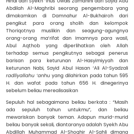
Hindi dari Syekh ‘Inus Uwais Zamanihi dari Sayid Abu
Abdilah Al-Maghribi seorang pengembara yang
dimakamkan di Damnahur Al-Bukhairoh dari
pengikut para orang sholih dan kelompok
Thoriqotnya muslikin dan seagung-agungnya
orang-orang ma’rifat dan Imamnya para wasil,
Abul Aqthob yang diperlihatkan oleh Allah
terhadap semua pengikutnya sebagai penerus
barisan para keturunan Al-Hasyimiyyah dan
keturunan Nabi, Sayid Abul Hasan ‘Ali Al-Syadzali
radliyallahu ‘anhu
yang dilahirkan pada tahun 595
H. dan wafat pada tahun 656 H. dinegerinya
sebelum beliau merealisasikan
Sepuluh hal sebagaimana beliau berkata : “Masih
ada sepuluh tahun untukmu”, dan beliau
mewariskan banyak teman. Adapun murid-murid
beliau banyak sekali, diantaranya adalah Syekh Abu
Abdillah Muhammad Al-Shoghir Al-Sahli dimana