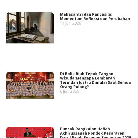
Mahasantri dan Pancasila:
Momentum Refleksi dan Perubahan
11 Juni 2026
Di Balik Riuh Tepuk Tangan
Wisuda:Mengapa Lembaran
Terindah Justru Dimulai Saat Semua
Orang Pulang?
6 Juni 2026
Puncak Rangkaian Haflah
Akhirussanah Pondok Pesantren
Darul Falah Besongo Semarang 2026