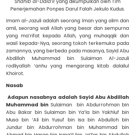
Shahib al-Dala’il
yang dikumpulkan oleh Tim
Penerjemahan Ponpes Darul Falah Jekulo Kudus.
Imam al-Jazuli adalah seorang Iman yang alim dan
amil, seorang wali Allah yang besar dan sempurna
yang ma’rifat kepada Allah, yang muhaqqik dan
wasil kepada-Nya, seorang tokoh terkemuka pada
zamannya, yang berbeda pada masanya, Sayid Abu
Abdillah Muhammad bin Sulaiman Al-Jazuli
rodliyallah ‘anhu yang mengarang kitab dalailul
Khoirot.
Nasab
Adapun nasabnya adalah Sayid Abu Abdillah
Muhammad bin
Sulaiman bin Abdurrohman bin
Abu Bakar bin Sulaiman bin Ya’la bin Yakhluf bin
Musa bin ‘Ali bin Yusuf bin Isa bin Abdulloh bin
Jundur bin Abdurrohman bin Muhammad bin
Ahmad bin Hasan bin Isma’il bin Ja’far bin Abdulloh