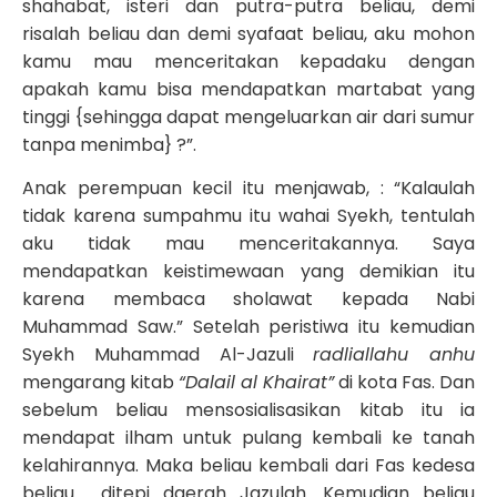
shahabat, isteri dan putra-putra beliau, demi
risalah beliau dan demi syafaat beliau, aku mohon
kamu mau menceritakan kepadaku dengan
apakah kamu bisa mendapatkan martabat yang
tinggi {sehingga dapat mengeluarkan air dari sumur
tanpa menimba} ?”.
Anak perempuan kecil itu menjawab, : “Kalaulah
tidak karena sumpahmu itu wahai Syekh, tentulah
aku tidak mau menceritakannya. Saya
mendapatkan keistimewaan yang demikian itu
karena membaca sholawat kepada Nabi
Muhammad Saw.” Setelah peristiwa itu kemudian
Syekh Muhammad Al-Jazuli
radliallahu anhu
mengarang kitab
“Dalail al Khairat”
di kota Fas. Dan
sebelum beliau mensosialisasikan kitab itu ia
mendapat ilham untuk pulang kembali ke tanah
kelahirannya. Maka beliau kembali dari Fas kedesa
beliau ditepi daerah Jazulah. Kemudian beliau