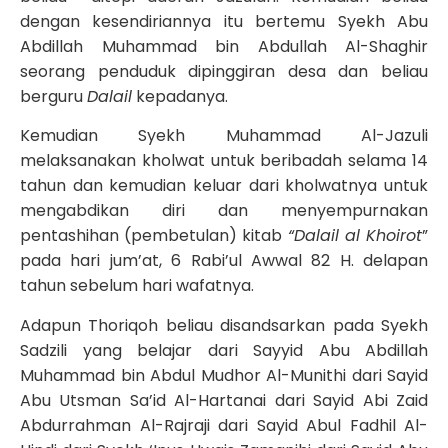
dengan kesendiriannya itu bertemu Syekh Abu
Abdillah Muhammad bin Abdullah Al-Shaghir
seorang penduduk dipinggiran desa dan beliau
berguru
Dalail
kepadanya.
Kemudian Syekh Muhammad Al-Jazuli
melaksanakan kholwat untuk beribadah selama 14
tahun dan kemudian keluar dari kholwatnya untuk
mengabdikan diri dan menyempurnakan
pentashihan (pembetulan) kitab
“Dalail al Khoirot
”
pada hari jum’at, 6 Rabi’ul Awwal 82 H. delapan
tahun sebelum hari wafatnya.
Adapun Thoriqoh beliau disandsarkan pada Syekh
Sadzili yang belajar dari Sayyid Abu Abdillah
Muhammad bin Abdul Mudhor Al-Munithi dari Sayid
Abu Utsman Sa’id Al-Hartanai dari Sayid Abi Zaid
Abdurrahman Al-Rajraji dari Sayid Abul Fadhil Al-