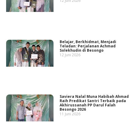
12 Juni 2026
Belajar, Berkhidmat, Menjadi
Teladan: Perjalanan Achmad
Solekhudin di Besongo
12 Juni 2026
Saviera Nalal Muna Habibah Ahmad
Raih Predikat Santri Terbaik pada
Akhirussanah PP Darul Falah
Besongo 2026
11 Juni 2026