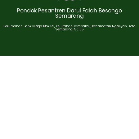
Pondok Pesantren Darul Falah Besongo
Semarang
Perumahan Bank Niaga Blok B9, Kelurahan Tambakaji, Kecamatan Ngaliyan, Kota
Semarang. 50185