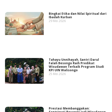
Bingkai Etika dan Nilai Spiritual dari
Ibadah Kurban
29 Mei 2026
Tahayu Unnihayah, Santri Darul
Falah Besongo Raih Predikat
Wisudawan Terbaik Program Studi
KPI UIN Walisongo
25 Mei 2026
Prestasi Membanggakan:
Santriwati Besongo Jadi Wisudawan