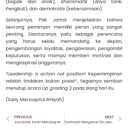
(bapak dan anak),
kharismatik
(daya tarik,
Pengikut), dan
demokratis
(kebersamaan).
Selanjutnya, Pak Jamal menjelaskan bahwa
seorang pemimpin memiliki peran yang sangat
penting. Diantaranya yaitu sebagai perencana
yang harus selalu memandang ke depan,
pengembangan loyalitas, pengawasan, pengambil
keputusan, serta mampu memberi motivasi dan
menginspirasi anggotanya.
“Leadership is action not position!
Kepemimpinan
adalah tindakan bukan posisi!”, tegasnya sembari
menutup acara
Up grading
2 pada siang hari itu.
(Sany Marzuqotul Ilmiyah)
PREVIOUS
NEXT
Jurnalistik Santri Menatap Masa Depan
Santriwati Mengenali Diri dengan Belajar Fiqih Nisa’