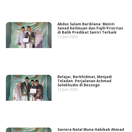
Abdus Salam Bariklana: Meniti
Sanad Keilmuan dan Fiqih Prioritas
di Balik Predikat Santri Terbaik
12 Juni 2026
Belajar, Berkhidmat, Menjadi
Teladan: Perjalanan Achmad
Solekhudin di Besongo
12 Juni 2026
Saviera Nalal Muna Habibah Ahmad