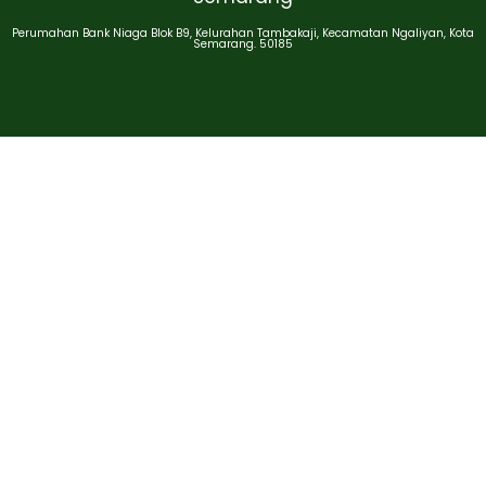
Perumahan Bank Niaga Blok B9, Kelurahan Tambakaji, Kecamatan Ngaliyan, Kota
Semarang. 50185