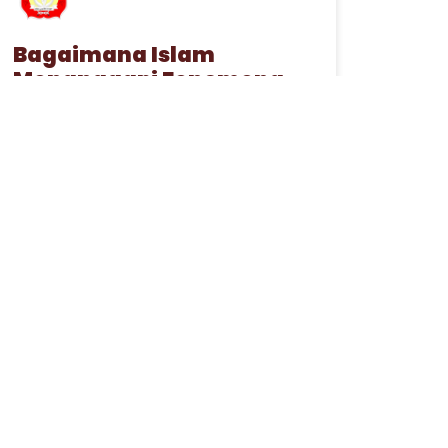
Bagaimana Islam
Menanggapi Fenomena
Flexing di Medsos?
16 Maret 2023
ARTIKEL