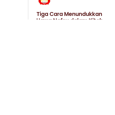
Tiga Cara Menundukkan
Hawa Nafsu dalam Kitab
Minahus Saniyah
3 April 2023
ARTIKEL