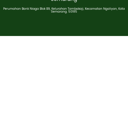
Perumahan Bank Niaga Blok B9, Kelurahan Tambakaji, Kecamatan Ngaliyan, Kota
Semarang. 50185