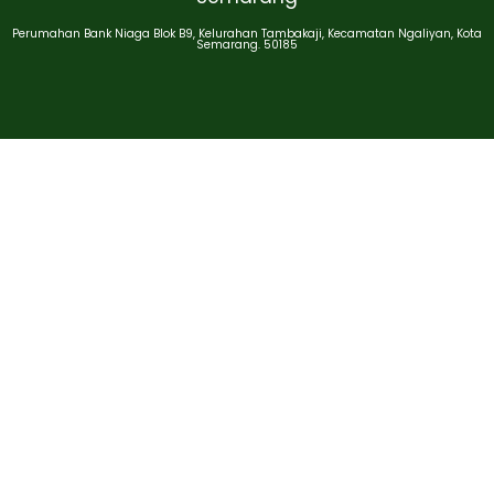
Perumahan Bank Niaga Blok B9, Kelurahan Tambakaji, Kecamatan Ngaliyan, Kota
Semarang. 50185