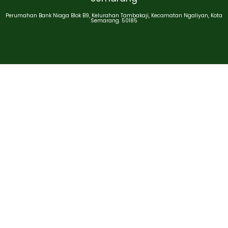
Perumahan Bank Niaga Blok B9, Kelurahan Tambakaji, Kecamatan Ngaliyan, Kota
Semarang. 50185