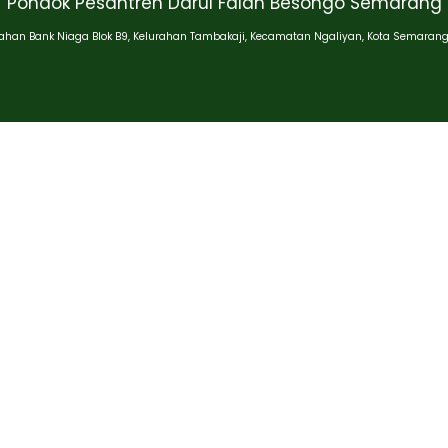
Pondok Pesantren Darul Falah Besongo Semarang
han Bank Niaga Blok B9, Kelurahan Tambakaji, Kecamatan Ngaliyan, Kota Semarang