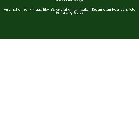
Perumahan Bank Niaga Blok B9, Kelurahan Tambakaji, Kecamatan Ngaliyan, Kota
Semarang. 50185