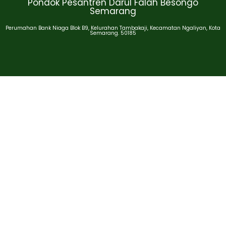
Pondok Pesantren Darul Falah Besongo
Semarang
Perumahan Bank Niaga Blok B9, Kelurahan Tambakaji, Kecamatan Ngaliyan, Kota
Semarang. 50185