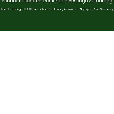
Pondok Pesantren Darul Falah Besongo Semarang
han Bank Niaga Blok B9, Kelurahan Tambakaji, Kecamatan Ngaliyan, Kota Semarang