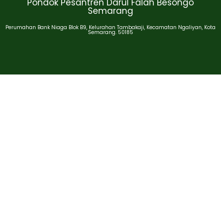
Pondok Pesantren Darul Falah Besongo
Semarang
Perumahan Bank Niaga Blok B9, Kelurahan Tambakaji, Kecamatan Ngaliyan, Kota
Semarang. 50185