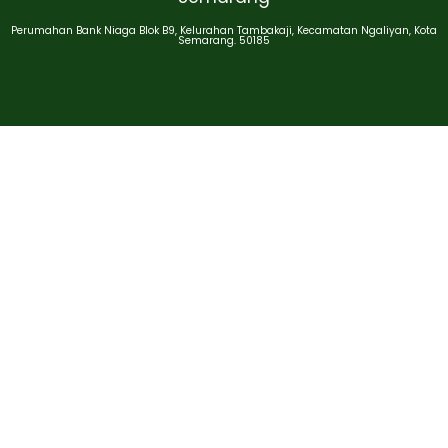
Perumahan Bank Niaga Blok B9, Kelurahan Tambakaji, Kecamatan Ngaliyan, Kota
Semarang. 50185