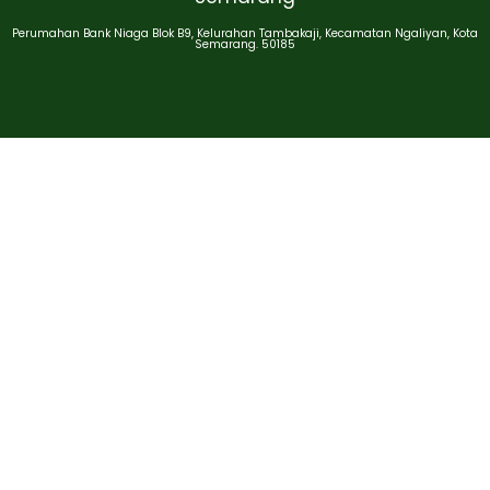
Perumahan Bank Niaga Blok B9, Kelurahan Tambakaji, Kecamatan Ngaliyan, Kota
Semarang. 50185