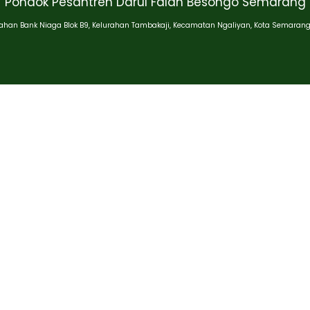
Pondok Pesantren Darul Falah Besongo Semarang
han Bank Niaga Blok B9, Kelurahan Tambakaji, Kecamatan Ngaliyan, Kota Semarang