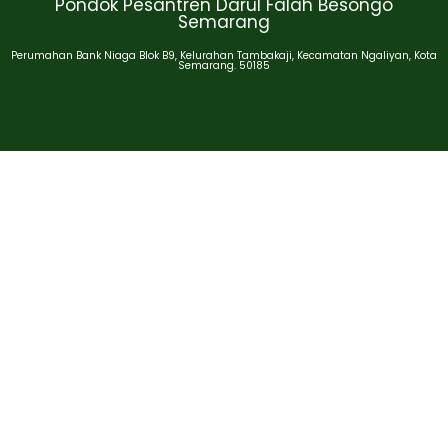
Pondok Pesantren Darul Falah Besongo
Semarang
Perumahan Bank Niaga Blok B9, Kelurahan Tambakaji, Kecamatan Ngaliyan, Kota
Semarang. 50185