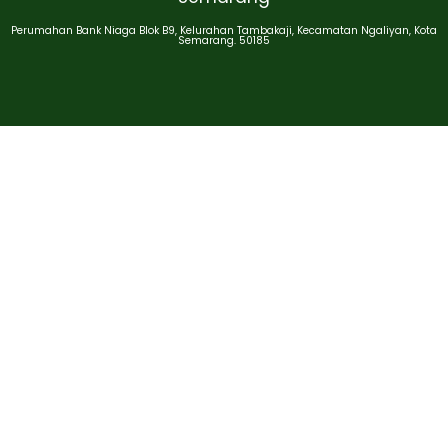
Perumahan Bank Niaga Blok B9, Kelurahan Tambakaji, Kecamatan Ngaliyan, Kota
Semarang. 50185