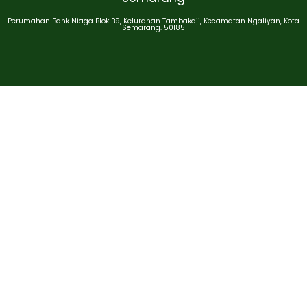
Perumahan Bank Niaga Blok B9, Kelurahan Tambakaji, Kecamatan Ngaliyan, Kota
Semarang. 50185