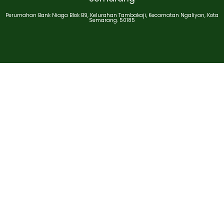
Perumahan Bank Niaga Blok B9, Kelurahan Tambakaji, Kecamatan Ngaliyan, Kota
Semarang. 50185