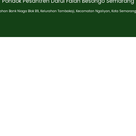
Pondok Pesantren Darul Falah Besongo Semarang
han Bank Niaga Blok B9, Kelurahan Tambakaji, Kecamatan Ngaliyan, Kota Semarang