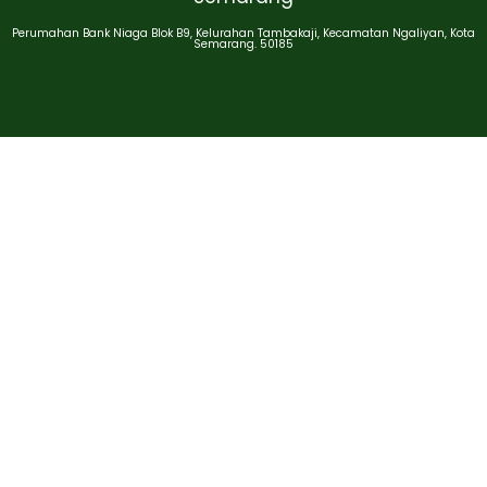
Perumahan Bank Niaga Blok B9, Kelurahan Tambakaji, Kecamatan Ngaliyan, Kota
Semarang. 50185