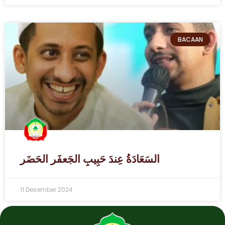
BACAAN
السَعَادَةُ عِندَ حَبِيبِ الجَعفَر الحَضَر
11 Desember 2024