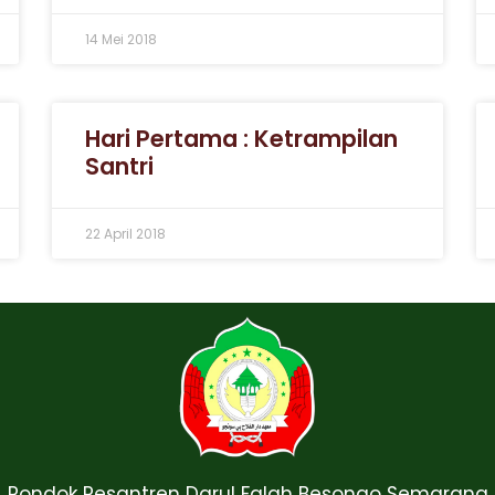
14 Mei 2018
Hari Pertama : Ketrampilan
Santri
22 April 2018
Pondok Pesantren Darul Falah Besongo Semarang