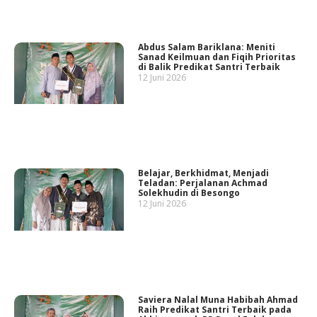
Abdus Salam Bariklana: Meniti
Sanad Keilmuan dan Fiqih Prioritas
di Balik Predikat Santri Terbaik
12 Juni 2026
Belajar, Berkhidmat, Menjadi
Teladan: Perjalanan Achmad
Solekhudin di Besongo
12 Juni 2026
Saviera Nalal Muna Habibah Ahmad
Raih Predikat Santri Terbaik pada