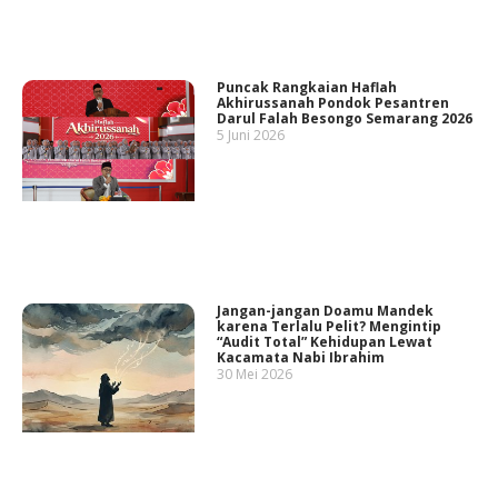
Puncak Rangkaian Haflah
Akhirussanah Pondok Pesantren
Darul Falah Besongo Semarang 2026
5 Juni 2026
Jangan-jangan Doamu Mandek
karena Terlalu Pelit? Mengintip
“Audit Total” Kehidupan Lewat
Kacamata Nabi Ibrahim
30 Mei 2026