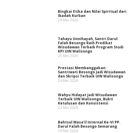
Bingkai Etika dan Nilai Spiritual dari
Ibadah Kurban
29 Mei 2026
Tahayu Unnihayah, Santri Darul
Falah Besongo Raih Predikat
Wisudawan Terbaik Program Studi
KPI UIN Walisongo
25 Mei 2026
Prestasi Membanggakan:
Santriwati Besongo Jadi Wisudawan
dan Skripsi Terbaik UIN Walisongo
24 Mei 2026
Wahyu Hidayat Jadi Wisudawan
Terbaik UIN Walisongo, Bukti
Ketulusan dan Konsistensi
23 Mei 2026
Bahtsul Masa’il Internal Ke-VI PP.
Darul Falah Besongo Semarang
16 Mei 2026