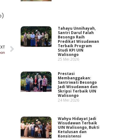
o)
Tahayu Unnihayah,
Santri Darul Falah
Besongo Raih
Predikat Wisudawan
Terbaik Program
EXT
Studi KPI UIN
ban
Walisongo
25 Mei 2026
Prestasi
Membanggakan:
Santriwati Besongo
Jadi Wisudawan dan
Skripsi Terbaik UIN
Walisongo
24 Mei 2026
Wahyu Hidayat Jadi
Wisudawan Terbaik
UIN Walisongo, Bukti
Ketulusan dan
Konsistensi