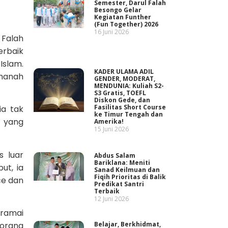
Semester, Darul Falah
Besongo Gelar
Kegiatan Funther
(Fun Together) 2026
16 Juni 2026
 Falah
erbaik
Islam.
KADER ULAMA ADIL
ihanah
GENDER, MODERAT,
MENDUNIA: Kuliah S2-
S3 Gratis, TOEFL
Diskon Gede, dan
Fasilitas Short Course
ia tak
ke Timur Tengah dan
g yang
Amerika!
15 Juni 2026
s luar
Abdus Salam
Bariklana: Meniti
ut, ia
Sanad Keilmuan dan
Fiqih Prioritas di Balik
ce dan
Predikat Santri
Terbaik
12 Juni 2026
 ramai
 orang
Belajar, Berkhidmat,