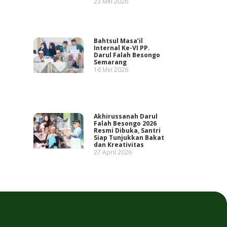
23 Mei 2026
Bahtsul Masa’il
Internal Ke-VI PP.
Darul Falah Besongo
Semarang
16 Mei 2026
Akhirussanah Darul
Falah Besongo 2026
Resmi Dibuka, Santri
Siap Tunjukkan Bakat
dan Kreativitas
27 April 2026