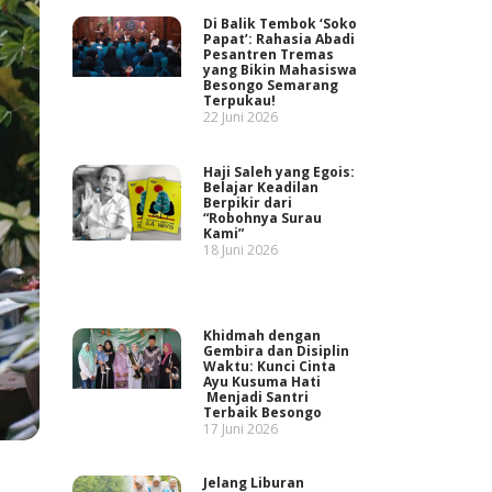
Di Balik Tembok ‘Soko
Papat’: Rahasia Abadi
Pesantren Tremas
yang Bikin Mahasiswa
Besongo Semarang
Terpukau!
22 Juni 2026
Haji Saleh yang Egois:
Belajar Keadilan
Berpikir dari
“Robohnya Surau
Kami”
18 Juni 2026
Khidmah dengan
Gembira dan Disiplin
Waktu: Kunci Cinta
Ayu Kusuma Hati
Menjadi Santri
Terbaik Besongo
17 Juni 2026
Jelang Liburan