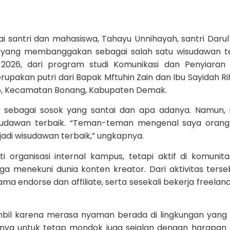
 santri dan mahasiswa, Tahayu Unnihayah, santri Darul
i yang membanggakan sebagai salah satu wisudawan t
026, dari program studi Komunikasi dan Penyiaran 
upakan putri dari Bapak Mftuhin Zain dan Ibu Sayidah R
jo, Kecamatan Bonang, Kabupaten Demak.
l sebagai sosok yang santai dan apa adanya. Namun, 
isudawan terbaik. “Teman-teman mengenal saya oran
njadi wisudawan terbaik,” ungkapnya.
ti organisasi internal kampus, tetapi aktif di komunita
ga menekuni dunia konten kreator. Dari aktivitas terseb
a endorse dan affiliate, serta sesekali bekerja freelan
ambil karena merasa nyaman berada di lingkungan yang
inannya untuk tetap mondok juga sejalan dengan harapan