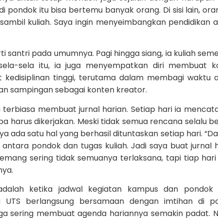
i pondok itu bisa bertemu banyak orang. Di sisi lain, ora
 sambil kuliah. Saya ingin menyeimbangkan pendidikan
erti santri pada umumnya. Pagi hingga siang, ia kuliah sem
 sela-sela itu, ia juga menyempatkan diri membuat k
t kedisiplinan tinggi, terutama dalam membagi waktu 
atan sampingan sebagai konten kreator.
a terbiasa membuat jurnal harian. Setiap hari ia mencat
a harus dikerjakan. Meski tidak semua rencana selalu be
 ada satu hal yang berhasil dituntaskan setiap hari. “Dar
tara pondok dan tugas kuliah. Jadi saya buat jurnal h
Memang sering tidak semuanya terlaksana, tapi tiap hari
nya.
adalah ketika jadwal kegiatan kampus dan pondok s
u UTS berlangsung bersamaan dengan imtihan di po
juga sering membuat agenda hariannya semakin padat.