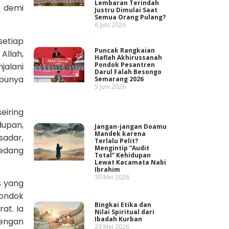
Lembaran Terindah
u demi
Justru Dimulai Saat
Semua Orang Pulang?
6 Juni 2026
setiap
Puncak Rangkaian
Allah,
Haflah Akhirussanah
Pondok Pesantren
jalani
Darul Falah Besongo
 punya
Semarang 2026
5 Juni 2026
eiring
upan,
Jangan-jangan Doamu
Mandek karena
sadar,
Terlalu Pelit?
Mengintip “Audit
sedang
Total” Kehidupan
Lewat Kacamata Nabi
Ibrahim
30 Mei 2026
s yang
mondok
Bingkai Etika dan
at. Ia
Nilai Spiritual dari
Ibadah Kurban
dengan
29 Mei 2026