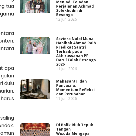
Menjadi Teladan:
ng tua
Perjalanan Achmad
Solekhudin di
 agama
Besongo
12 Juni 2026
entara
Saviera Nalal Muna
onten.
Habibah Ahmad Raih
Predikat Santri
antara
Terbaik pada
Akhirussanah PP
Darul Falah Besongo
2026
at apa
11 Juni 2026
rjalan
Mahasantri dan
i dulu
Pancasila:
Momentum Refleksi
arian,
dan Perubahan
 harus
11 Juni 2026
aling
ndok.
Di Balik Riuh Tepuk
Tangan
 Namun
Wisuda:Mengapa