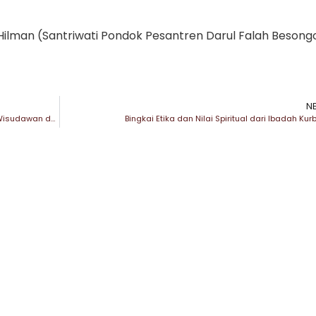
h Hilman (Santriwati Pondok Pesantren Darul Falah Besong
N
Prestasi Membanggakan: Santriwati Besongo Jadi Wisudawan dan Skripsi Terbaik UIN Walisongo
Bingkai Etika dan Nilai Spiritual dari Ibadah Kur