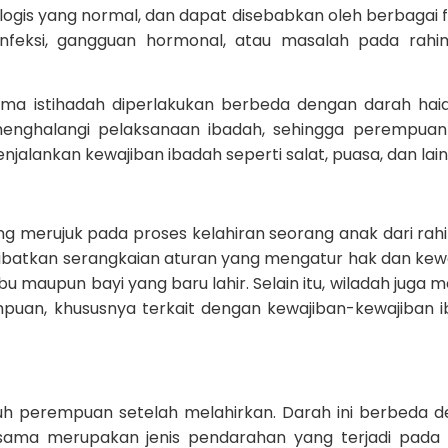
logis yang normal, dan dapat disebabkan oleh berbagai f
infeksi, gangguan hormonal, atau masalah pada rah
lama istihadah diperlakukan berbeda dengan darah hai
 menghalangi pelaksanaan ibadah, sehingga perempua
alankan kewajiban ibadah seperti salat, puasa, dan lain
yang merujuk pada proses kelahiran seorang anak dari rahi
ibatkan serangkaian aturan yang mengatur hak dan kew
bu maupun bayi yang baru lahir. Selain itu, wiladah juga m
puan, khususnya terkait dengan kewajiban-kewajiban 
buh perempuan setelah melahirkan. Darah ini berbeda 
sama merupakan jenis pendarahan yang terjadi pada