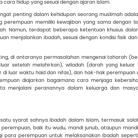
a cara hidup yang sesuai dengan ajaran Islam.
sangat penting dalam kehidupan seorang muslimah adalah
ng perempuan memiliki kewajiban yang sama dengan lak
ah. Namun, terdapat beberapa ketentuan khusus dalam
 menjalankan ibadah, sesuai dengan kondisi fisik dan 
ting, di antaranya permasalahan mengenai taharah (ber
eluar setelah melahirkan), wiladah (darah yang keluar 
ar di luar waktu haid dan nifas), dan hak-hak perempuan
perempuan diajarkan bagaimana cara menjaga kebersihan
rta menjalani peranannya dalam keluarga dan masya
atu syarat sahnya ibadah dalam Islam, termasuk salat.
i perempuan, baik itu wudu, mandi junub, ataupun mandi
gi para perempuan untuk melaksanakan ibadah seperti