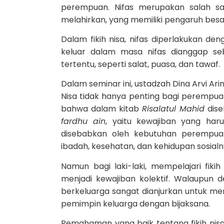
perempuan. Nifas merupakan salah s
melahirkan, yang memiliki pengaruh be
Dalam fikih nisa, nifas diperlakukan d
keluar dalam masa nifas dianggap s
tertentu, seperti salat, puasa, dan tawaf.
Dalam seminar ini, ustadzah Dina Arvi Ar
Nisa tidak hanya penting bagi perempuan,
bahwa dalam kitab
Risalatul Mahid
dise
fardhu ain
, yaitu kewajiban yang haru
disebabkan oleh kebutuhan perempu
ibadah, kesehatan, dan kehidupan sosialnya
Namun bagi laki-laki, mempelajari fik
menjadi kewajiban kolektif. Walaupun d
berkeluarga sangat dianjurkan untuk me
pemimpin keluarga dengan bijaksana.
Pemahaman yang baik tentang fikih ni