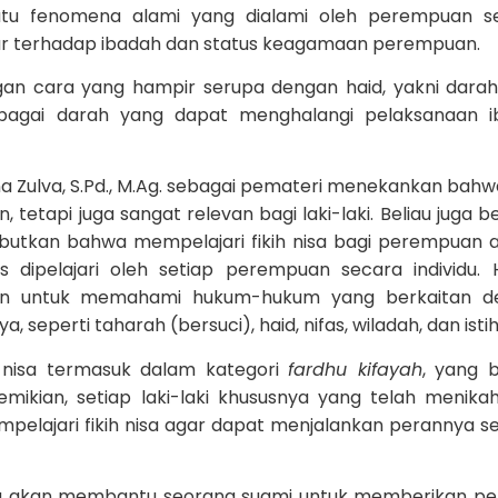
atu fenomena alami yang dialami oleh perempuan se
sar terhadap ibadah dan status keagamaan perempuan.
engan cara yang hampir serupa dengan haid, yakni dara
ebagai darah yang dapat menghalangi pelaksanaan i
ina Zulva, S.Pd., M.Ag. sebagai pemateri menekankan bahwa
 tetapi juga sangat relevan bagi laki-laki. Beliau juga b
butkan bahwa mempelajari fikih nisa bagi perempuan 
s dipelajari oleh setiap perempuan secara individu. H
an untuk memahami hukum-hukum yang berkaitan d
, seperti taharah (bersuci), haid, nifas, wiladah, dan isti
ih nisa termasuk dalam kategori
fardhu kifayah
, yang b
emikian, setiap laki-laki khususnya yang telah menika
mpelajari fikih nisa agar dapat menjalankan perannya s
sa akan membantu seorang suami untuk memberikan pe