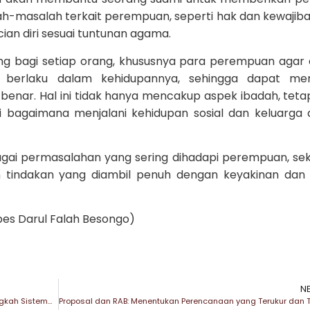
-masalah terkait perempuan, seperti hak dan kewajiban 
ian diri sesuai tuntunan agama.
ting bagi setiap orang, khususnya para perempuan agar
erlaku dalam kehidupannya, sehingga dapat menj
enar. Hal ini tidak hanya mencakup aspek ibadah, tetap
bagaimana menjalani kehidupan sosial dan keluarga
bagai permasalahan yang sering dihadapi perempuan, sek
tindakan yang diambil penuh dengan keyakinan dan 
onpes Darul Falah Besongo)
N
Mengenal Proposal Penelitian dan Artikel Ilmiah: Langkah Sistematis Menuju publikasi Berkualitas