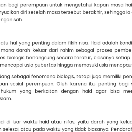
duan bagi perempuan untuk mengetahui kapan masa ha
nyucikan diri setelah masa tersebut berakhir, sehingga ia
ngan sah.
u hal yang penting dalam fikih nisa. Haid adalah kondisi
i mana darah keluar dari rahim sebagai proses pembe
es biologis berlangsung secara teratur, biasanya setiap 
 mencapai usia pubertas hingga memasuki usia menopau
dang sebagai fenomena biologis, tetapi juga memiliki pe
an sosial perempuan. Oleh karena itu, penting bagi 
ukum yang berkaitan dengan haid agar bisa menj
Islam.
i di luar waktu haid atau nifas, yaitu darah yang kelua
h selesai, atau pada waktu yang tidak biasanya. Pendarah