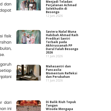
Menjadi Teladan:
id dan
Perjalanan Achmad
Solekhudin di
 dapat
Besongo
12 Juni 2026
Saviera Nalal Muna
Habibah Ahmad Raih
 fisik
Predikat Santri
rsihan
Terbaik pada
Akhirussanah PP
bulan,
Darul Falah Besongo
2026
se.
11 Juni 2026
ngaruh
Mahasantri dan
setiap
Pancasila:
Momentum Refleksi
alani
dan Perubahan
11 Juni 2026
r dari
Di Balik Riuh Tepuk
Tangan
an ini
Wisuda:Mengapa