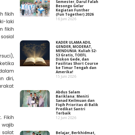
Semester, Darul Falah
Besongo Gelar
Kegiatan Funther
 fikih
(Fun Together) 2026
16 Juni 2026
i-laki
 fikih
sosial
KADER ULAMA ADIL
GENDER, MODERAT,
MENDUNIA: Kuliah S2-
suci),
S3 Gratis, TOEFL
Diskon Gede, dan
ketika
Fasilitas Short Course
ke Timur Tengah dan
 dalam
Amerika!
15 Juni 2026
 diri,
rakat
Abdus Salam
Bariklana: Meniti
Sanad Keilmuan dan
Fiqih Prioritas di Balik
Predikat Santri
Terbaik
 Fikih
12 Juni 2026
 wajib
 salat
Belajar, Berkhidmat,