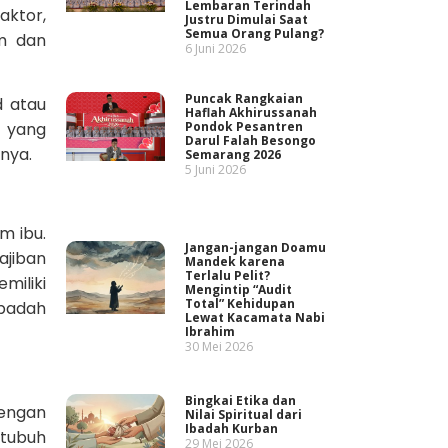
Lembaran Terindah
aktor,
Justru Dimulai Saat
Semua Orang Pulang?
im dan
6 Juni 2026
Puncak Rangkaian
d atau
Haflah Akhirussanah
Pondok Pesantren
n yang
Darul Falah Besongo
nya.
Semarang 2026
5 Juni 2026
m ibu.
Jangan-jangan Doamu
ajiban
Mandek karena
Terlalu Pelit?
emiliki
Mengintip “Audit
Total” Kehidupan
ibadah
Lewat Kacamata Nabi
Ibrahim
30 Mei 2026
Bingkai Etika dan
dengan
Nilai Spiritual dari
Ibadah Kurban
 tubuh
29 Mei 2026