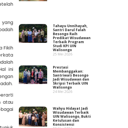
telah
h yang
Tahayu Unnihayah,
badah
Santri Darul Falah
Besongo Raih
Predikat Wisudawan
Terbaik Program
Studi KPI UIN
 Fikih
Walisongo
25 Mei 2026
erkata
adalah
Prestasi
al ini
Membanggakan:
Santriwati Besongo
engan
Jadi Wisudawan dan
hadah.
Skripsi Terbaik UIN
Walisongo
24 Mei 2026
erarti
h atau
Wahyu Hidayat Jadi
ebagai
Wisudawan Terbaik
UIN Walisongo, Bukti
Ketulusan dan
Konsistensi
tunjuk