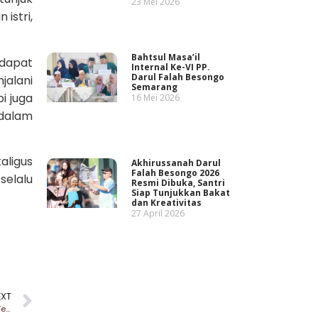
23 Mei 2026
istri,
Bahtsul Masa’il
 dapat
Internal Ke-VI PP.
Darul Falah Besongo
alani
Semarang
i juga
16 Mei 2026
 dalam
aligus
Akhirussanah Darul
Falah Besongo 2026
selalu
Resmi Dibuka, Santri
Siap Tunjukkan Bakat
dan Kreativitas
27 April 2026
EXT
Proposal dan RAB: Menentukan Perencanaan yang Terukur dan Terstruktur