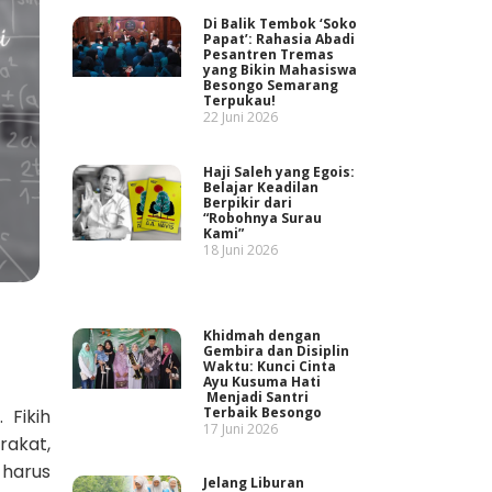
Di Balik Tembok ‘Soko
Papat’: Rahasia Abadi
Pesantren Tremas
yang Bikin Mahasiswa
Besongo Semarang
Terpukau!
22 Juni 2026
Haji Saleh yang Egois:
Belajar Keadilan
Berpikir dari
“Robohnya Surau
Kami”
18 Juni 2026
Khidmah dengan
Gembira dan Disiplin
Waktu: Kunci Cinta
Ayu Kusuma Hati
Menjadi Santri
Terbaik Besongo
 Fikih
17 Juni 2026
rakat,
 harus
Jelang Liburan