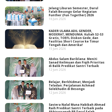
Jelang Liburan Semester, Darul
Falah Besongo Gelar Kegiatan
Funther (Fun Together) 2026
16 Juni 2026
KADER ULAMA ADIL GENDER,
MODERAT, MENDUNIA: Kuliah S2-S3
Gratis, TOEFL Diskon Gede, dan
Fasilitas Short Course ke Timur
Tengah dan Amerika!
15 Juni 2026
Abdus Salam Bariklana: Meniti
Sanad Keilmuan dan Fiqih Prioritas
di Balik Predikat Santri Terbaik
12 Juni 2026
Belajar, Berkhidmat, Menjadi
Teladan: Perjalanan Achmad
Solekhudin di Besongo
12 Juni 2026
Saviera Nalal Muna Habibah Ahmad
Raih Predikat Santri Terbaik pada
Akhirussanah PP Darul Falah